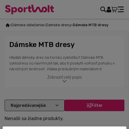
Dámske oblečenie
Dámske dresy
Dámske MTB dresy
Dámske MTB dresy
Hľadáš dámsky dres na horskú cyklistiku? Dámske MTB
cyklodresy sú navrhnuté tak, aby ti poskytli voľnosť pohybu v
náročných terénoch. Vďaka priedušným materiálom ti
zabezpečia pohodlie počas celodenných výletov, aj v teplých
Zobraziť celý popis
podmienkach. Tieto cyklodresy pomáhajú regulovať telesnú
teplotu a udržiavajú ťa v suchu, čo je kľúčové pre pohodlnú
jazdu. Cyklistické dresy značiek Alé Cycling, Karpos, POC a
Sportful sú ideálne nielen pre profesionálne jazdkyne, ale aj
pre rekreačné cyklistky, ktoré milujú horskú cyklistiku. V našej
Filter
ponuke nájdeš MTB dresy pre ženy s krátkym aj dlhým rukávom
v rôznych strihoch a farbách.
Nenašli sa žiadne produkty.