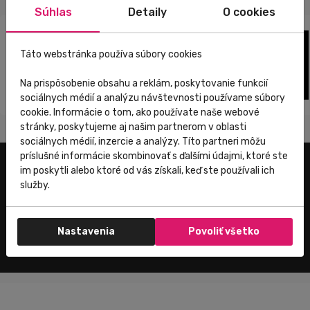
Súhlas
Detaily
O cookies
Táto webstránka používa súbory cookies
Na prispôsobenie obsahu a reklám, poskytovanie funkcií
sociálnych médií a analýzu návštevnosti používame súbory
cookie. Informácie o tom, ako používate naše webové
stránky, poskytujeme aj našim partnerom v oblasti
sociálnych médií, inzercie a analýzy. Títo partneri môžu
príslušné informácie skombinovať s ďalšími údajmi, ktoré ste
im poskytli alebo ktoré od vás získali, keď ste používali ich
Užitočné odkazy
služby.
E-shop
Trenujeme
Nastavenia
Povoliť všetko
Zákaznícky servis