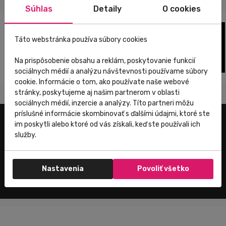
Súhlas
Detaily
O cookies
Táto webstránka používa súbory cookies
Na prispôsobenie obsahu a reklám, poskytovanie funkcií
sociálnych médií a analýzu návštevnosti používame súbory
cookie. Informácie o tom, ako používate naše webové
stránky, poskytujeme aj našim partnerom v oblasti
sociálnych médií, inzercie a analýzy. Títo partneri môžu
príslušné informácie skombinovať s ďalšími údajmi, ktoré ste
im poskytli alebo ktoré od vás získali, keď ste používali ich
Užitočné odkazy
služby.
E-shop
Trenujeme
Nastavenia
Povoliť všetko
Zákaznícky servis