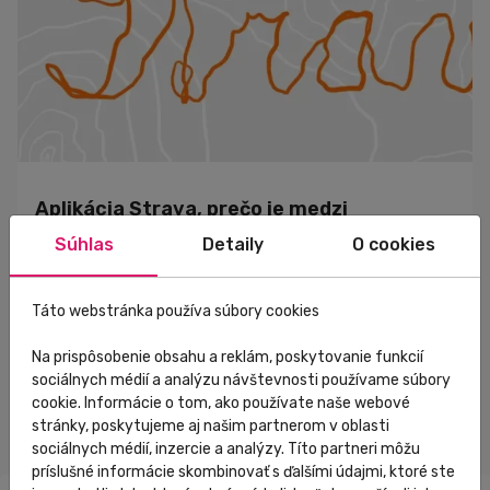
Aplikácia Strava, prečo je medzi
športovcami tak obľúbená
Súhlas
Detaily
O cookies
Športové aplikácie sa stali bežnou súčasťou života
aktívnych ľudí. Väčšina z nich však zostáva len pri
Táto webstránka používa súbory cookies
zaznamenávaní údajov, bez hlbšieho vplyvu na motiváciu a
dlhodobé zlepšovanie. Práve v tomto sa Strava odlišuje od
Na prispôsobenie obsahu a reklám, poskytovanie funkcií
konkurencie a preto si vybudovala výnimočné postavenie
sociálnych médií a analýzu návštevnosti používame súbory
medzi športovcami po celom svete.Aplikácia Strava nie je
cookie. Informácie o tom, ako používate naše webové
určená len pre profesionálnych atlétov. Tí ju používajú tiež,
stránky, poskytujeme aj našim partnerom v oblasti
ale sú tam riadne označení. Rovnako dobre ju využijú
sociálnych médií, inzercie a analýzy. Títo partneri môžu
rekreační cyklisti, bežci či...
príslušné informácie skombinovať s ďalšími údajmi, ktoré ste