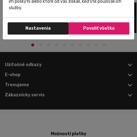
im poskytli alebo ktoré od vás získali, keď ste používali ich
služby.
Nastavenia
Povoliť všetko
Užitočné odkazy
E-shop
Trenujeme
Zákaznícky servis
Možnosti platby