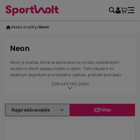
Naše značky
Neon
Neon
Neon je značka, ktorá sa zameriava na výrobu cyklistických
okuliarov, ktoré spájajú kvalitu a výkon. Tieto okuliare sú
ideálnym doplnkom pre každého cyklistu, pretože ponúkajú
nielen výbornú ochranu pred slnkom, vetrom a prachom, ale aj
Zobraziť celý popis
štýlový dizajn a pohodlie. Vďaka pokročilým technológiam, ako
je UV ochrana a polarizované šošovky, ti tieto okuliare
zabezpečia jasnejší výhľad a lepšiu viditeľnosť aj v náročných
podmienkach. Neon sa sústredí na funkčnosť a estetiku, aby ti
Filter
poskytol okuliare, ktoré podporia tvoj výkon. Či už jazdíš v
meste, na ceste alebo v teréne, okuliare Neon ti poskytnú
ochranu a pohodlie, ktoré potrebuješ.