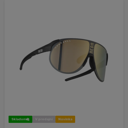
Skladom
V predajni
Novinka