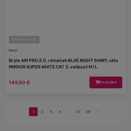
Externý sklad
Neon
Brýle AIR PRO 2.0, rámeček BLUE NIGHT SHINY, skla
MIRROR SUPER WHITE CAT 3, velikost M/L
149,00 €
Do košíka
1
2
3
4
...
37
38
›