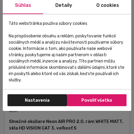
Súhlas
Detaily
O cookies
Táto webstránka používa súbory cookies
Na prispôsobenie obsahu a reklám, poskytovanie funkcií
sociálnych médií a analýzu návštevnosti používame súbory
cookie. Informácie o tom, ako používate naše webové
stránky, poskytujeme aj našim partnerom v oblasti
sociálnych médií, inzercie a analýzy. Títo partneri môžu
príslušné informácie skombinovať s ďalšími údajmi, ktoré ste
im poskytli alebo ktoré od vás získali, keď ste používali ich
služby.
Nastavenia
Povoliť všetko
Externý sklad
Neon
Slnečné okuliare Neon AIR PRO 2.0, rám WHITE MATT,
skla HD VISION CAT 3, veľkosť S