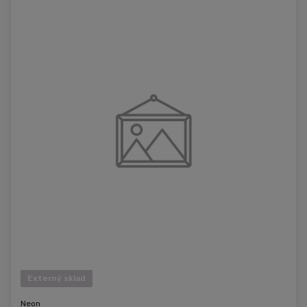
Externý sklad
Neon