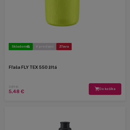
Skladom
V predajni
Zľava
Fľaša FLY TEX 550 žltá
7,31 €
Do košíka
5,48 €