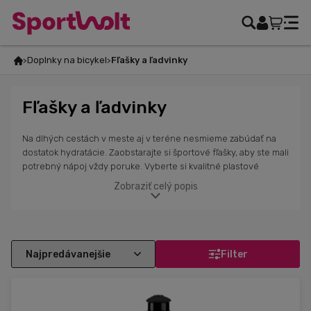
Doplnky na bicykel
Fľašky a ľadvinky
Fľašky a ľadvinky
Na dlhých cestách v meste aj v teréne nesmieme zabúdať na
dostatok hydratácie. Zaobstarajte si športové fľašky, aby ste mali
potrebný nápoj vždy poruke. Vyberte si kvalitné plastové
športové fľašky s rôznym objemom a tvarom, ktoré sú ideálne
Zobraziť celý popis
na šport. Vponuke máme športové fľašky na cyklistiku aj ďalšie
športy značiek Alé Cycling, Most, ActivLab, PowerBar alebo
Shimano v rôznych dizajnoch, farbách a objemoch. Aby ste
mohli bezpečne a bezstarostne piť počas jazdy na bicykli,
vyberte si celokarbonový alebo hliníkový košík na pripevnenie
Filter
fľaše na bicykel vybavený špeciálnou gumenou vložkou proti
vykĺznutiu fľaše. Zaobsarajte si aj energetické alebo ionitové
nápoje obsahujúce elektrolyty a sacharidy, ktoré taktiež nájdete
na našom e-shope.