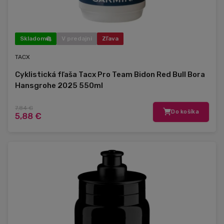
Skladom
V predajni
Zľava
TACX
Cyklistická fľaša Tacx Pro Team Bidon Red Bull Bora
Hansgrohe 2025 550ml
7,84 €
Do košíka
5,88 €