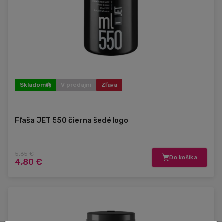
Skladom
V predajni
Zľava
Fľaša JET 550 čierna šedé logo
5,65 €
Do košíka
4,80 €