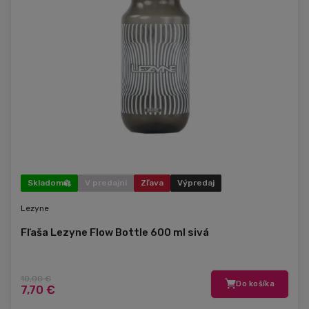
Skladom
V predajni
Zľava
Výpredaj
Lezyne
Fľaša Lezyne Flow Bottle 600 ml sivá
10,00 €
Do košíka
7,70 €