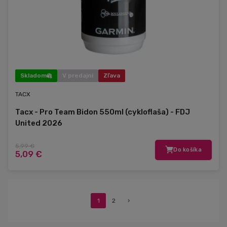
Skladom
V predajni
Zľava
TACX
Tacx - Pro Team Bidon 550ml (cykloflaša) - FDJ
United 2026
5,99 €
Do košíka
5,09 €
1
2
›