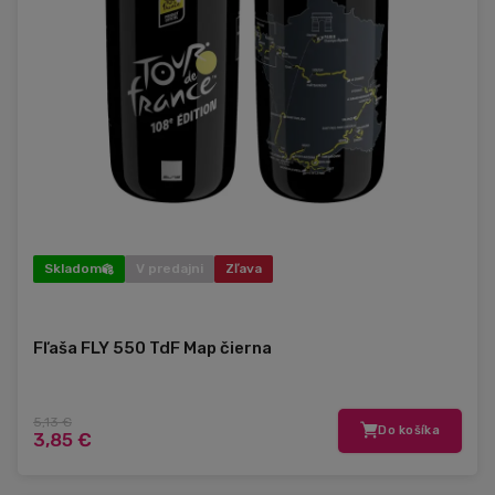
Skladom
V predajni
Zľava
Fľaša FLY 550 TdF Map čierna
5,13 €
Do košíka
3,85 €