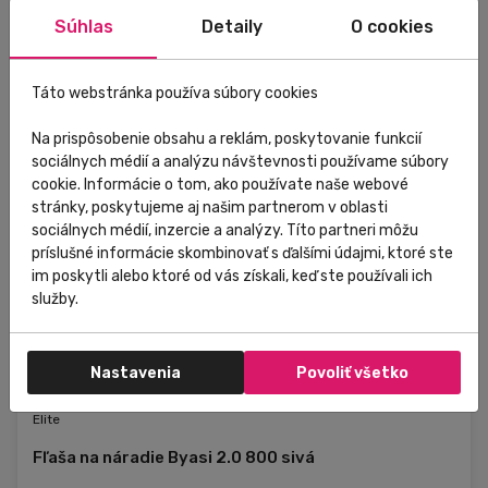
Súhlas
Detaily
O cookies
Táto webstránka používa súbory cookies
Na prispôsobenie obsahu a reklám, poskytovanie funkcií
sociálnych médií a analýzu návštevnosti používame súbory
cookie. Informácie o tom, ako používate naše webové
stránky, poskytujeme aj našim partnerom v oblasti
sociálnych médií, inzercie a analýzy. Títo partneri môžu
príslušné informácie skombinovať s ďalšími údajmi, ktoré ste
im poskytli alebo ktoré od vás získali, keď ste používali ich
služby.
Nastavenia
Povoliť všetko
Skladom
V predajni
Zľava
Elite
Fľaša na náradie Byasi 2.0 800 sivá