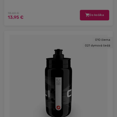
18,60 €
Do košíka
13,95 €
010 čierna
021 dymová šedá