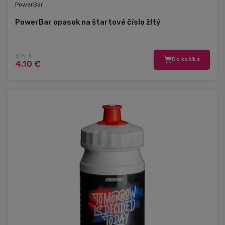
PowerBar
PowerBar opasok na štartové číslo žltý
8,19 €
Do košíka
4,10 €