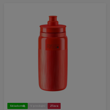
Skladom
V predajni
Zľava