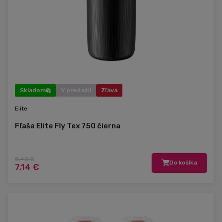
Skladom
V predajni
Zľava
Elite
Fľaša Elite Fly Tex 750 čierna
8,40 €
Do košíka
7,14 €