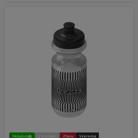
Skladom
V predajni
Zľava
Výpredaj