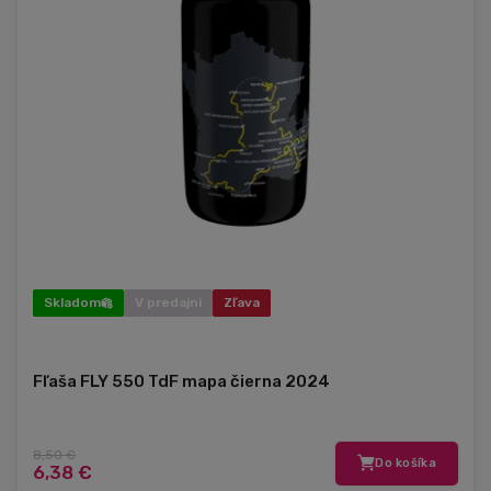
Skladom
V predajni
Zľava
Fľaša FLY 550 TdF mapa čierna 2024
8,50 €
Do košíka
6,38 €