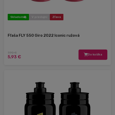
Skladom
V predajni
Zľava
Fľaša FLY 550 Giro 2022 Iconic ružová
7,90 €
Do košíka
5,93 €