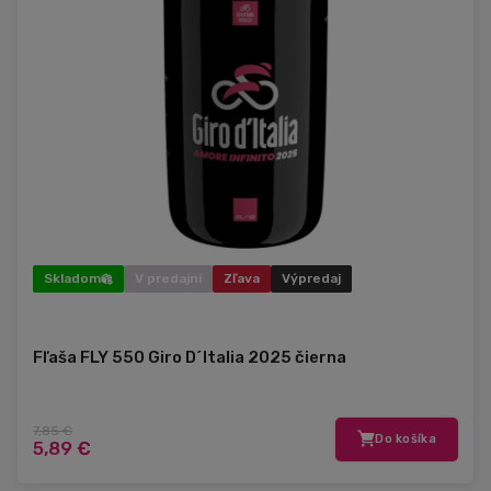
Skladom
V predajni
Zľava
Výpredaj
Fľaša FLY 550 Giro D´Italia 2025 čierna
7,85 €
Do košíka
5,89 €