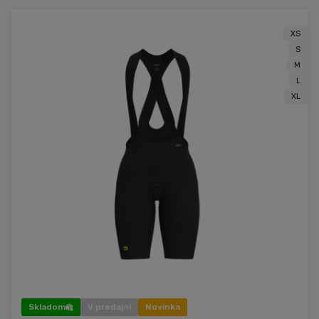
XS
S
M
L
XL
Skladom
V predajni
Novinka