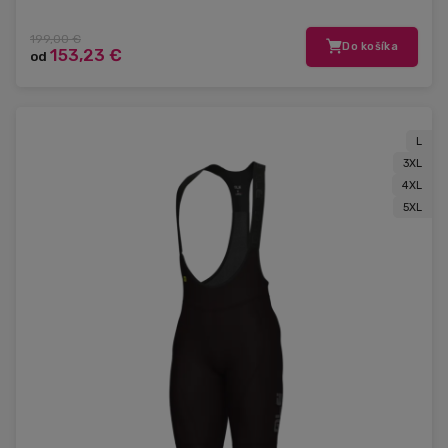
199,00 €
Do košíka
153,23 €
od
L
3XL
4XL
5XL