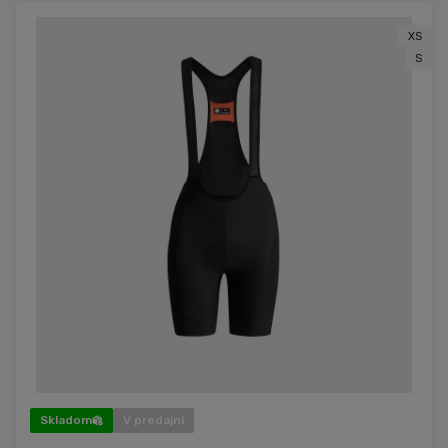
XS
S
Skladom
V predajni