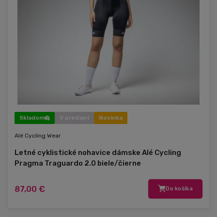
Skladom
V predajni
Novinka
Alé Cycling Wear
Letné cyklistické nohavice dámske Alé Cycling
Pragma Traguardo 2.0 biele/čierne
87,00 €
Do košíka