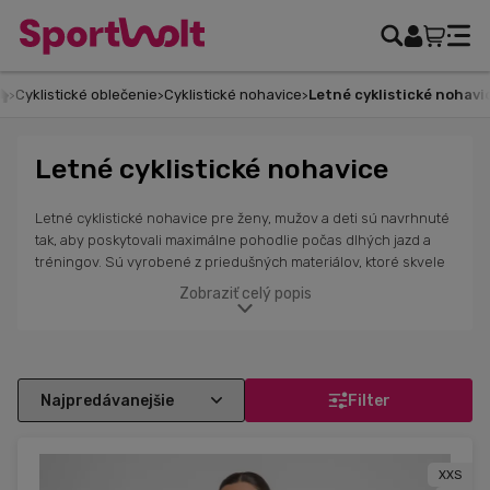
Cyklistické oblečenie
Cyklistické nohavice
Letné cyklistické nohavice
Letné cyklistické nohavice
Letné cyklistické nohavice pre ženy, mužov a deti sú navrhnuté
tak, aby poskytovali maximálne pohodlie počas dlhých jazd a
tréningov. Sú vyrobené z priedušných materiálov, ktoré skvele
odvádzajú pot a ich ploché švy zabezpečujú lepšiu
Zobraziť celý popis
aerodynamiku a komfort. Tieto nohavice sú vhodné pre všetky
typy postáv, pričom najdôležitejšou vlastnosťou je kvalitná
anatomická antibakteriálna vložka, ktorá poskytuje vynikajúcu
ochranu. Reflexné prvky na nohaviciach zvyšujú viditeľnosť a
bezpečnosť. Vyber si z našej ponuky letných cyklistických
Filter
nohavíc od značiek Sportful, Alé Cycling a POC v rôznych
farbách, strihoch a veľkostiach.
XXS