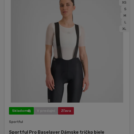
XS
S
M
L
XL
Skladom
V predajni
Zľava
Sportful
Sportful Pro Baselayer Dámske tričko biele