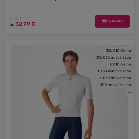
71,00 €
Do košíka
32,99 €
od
3XL 010 čierna
3XL 030 tmavá šedá
L 010 čierna
L 021 dymová šedá
L 030 tmavá šedá
L 309 tmavá zelená
...