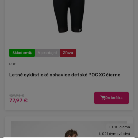
Skladom
V predajni
Zľava
POC
Letné cyklistické nohavice detské POC XC čierne
129,95 €
Do košíka
77,97 €
L 010 čierna
L 021 dymová sivá