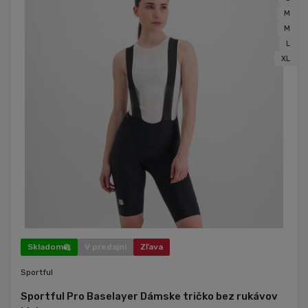
M
M
L
XL
Skladom
V predajni
Zľava
Sportful
Sportful Pro Baselayer Dámske tričko bez rukávov