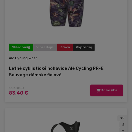
Skladom
V predajni
Zľava
Výpredaj
Alé Cycling Wear
Letné cyklistické nohavice Alé Cycling PR-E
Sauvage dámske fialové
139,00 €
Do košíka
83,40 €
XS
S
M