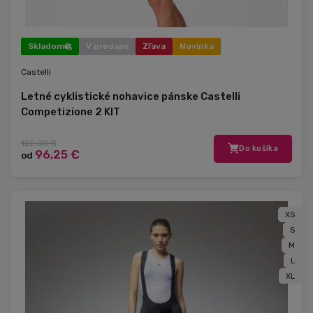
Skladom
V predajni
Zľava
Novinka
Castelli
Letné cyklistické nohavice pánske Castelli
Competizione 2 KIT
125,00 €
Do košíka
96,25 €
od
XS
S
M
L
XL