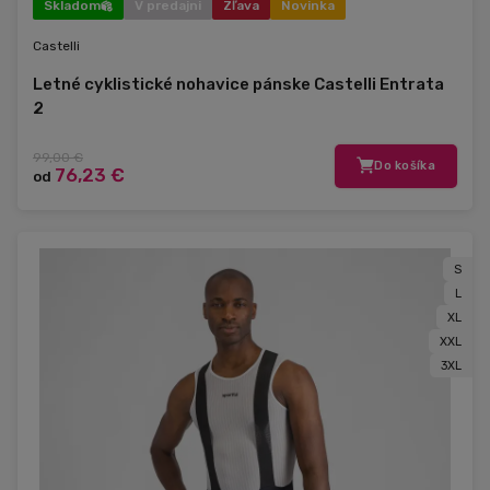
Skladom
V predajni
Zľava
Novinka
Castelli
Letné cyklistické nohavice pánske Castelli Entrata
2
99,00 €
Do košíka
76,23 €
od
S
L
XL
XXL
3XL