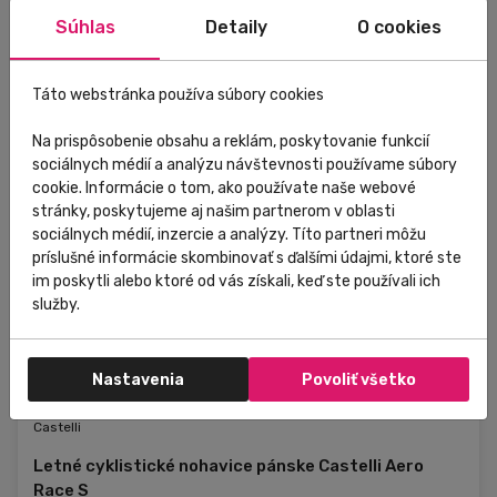
M 010 čierna
Súhlas
Detaily
O cookies
S 010 čierna
XL 001 biela
XL 010 čierna
Táto webstránka používa súbory cookies
...
Na prispôsobenie obsahu a reklám, poskytovanie funkcií
sociálnych médií a analýzu návštevnosti používame súbory
cookie. Informácie o tom, ako používate naše webové
stránky, poskytujeme aj našim partnerom v oblasti
sociálnych médií, inzercie a analýzy. Títo partneri môžu
príslušné informácie skombinovať s ďalšími údajmi, ktoré ste
im poskytli alebo ktoré od vás získali, keď ste používali ich
služby.
Nastavenia
Povoliť všetko
Skladom
V predajni
Zľava
Novinka
Castelli
Letné cyklistické nohavice pánske Castelli Aero
Race S