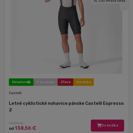
XL 030 tmavá šedá
...
Skladom
V predajni
Zľava
Novinka
Castelli
Letné cyklistické nohavice pánske Castelli Espresso
2
179,95 €
Do košíka
138,56 €
od