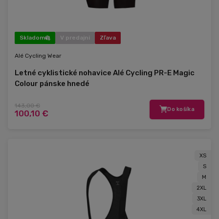
Skladom
V predajni
Zľava
Alé Cycling Wear
Letné cyklistické nohavice Alé Cycling PR-E Magic
Colour pánske hnedé
143,00 €
Do košíka
100,10 €
XS
S
M
2XL
3XL
4XL