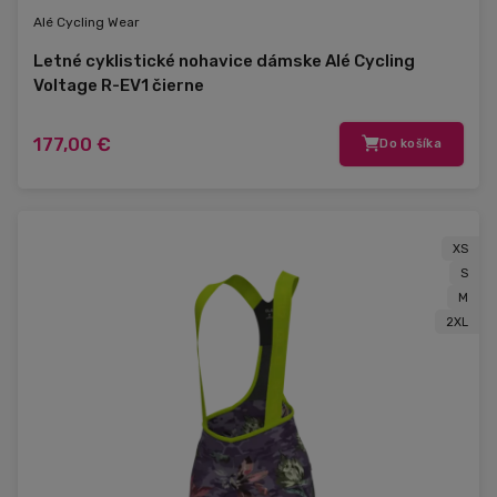
Alé Cycling Wear
Letné cyklistické nohavice dámske Alé Cycling
Voltage R-EV1 čierne
177,00 €
Do košíka
XS
S
M
2XL