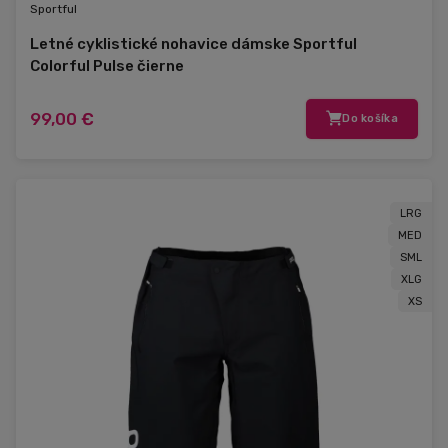
Sportful
Letné cyklistické nohavice dámske Sportful
Colorful Pulse čierne
99,00 €
Do košíka
LRG
MED
SML
XLG
XS