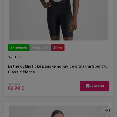
Skladom
V predajni
Zľava
Sportful
Letné cyklistické pánske nohavice s trakmi Sportful
Classic čierne
102,00 €
Do košíka
82,90 €
XXS
S