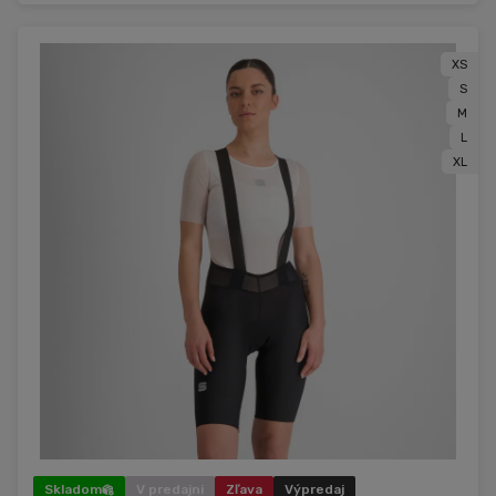
XS
S
M
L
XL
Skladom
V predajni
Zľava
Výpredaj