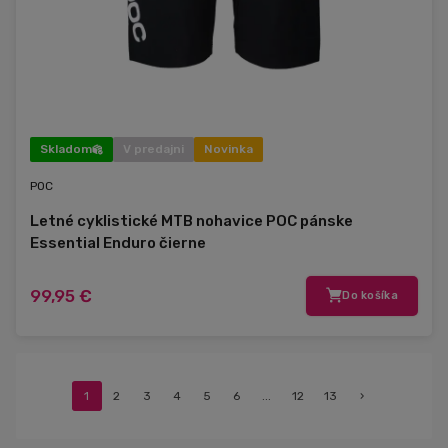
Skladom
V predajni
Novinka
POC
Letné cyklistické MTB nohavice POC pánske
Essential Enduro čierne
99,95 €
Do košíka
1
2
3
4
5
6
...
12
13
›