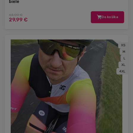
biele
64,00 €
Do košíka
29,99 €
XS
M
L
XL
4XL