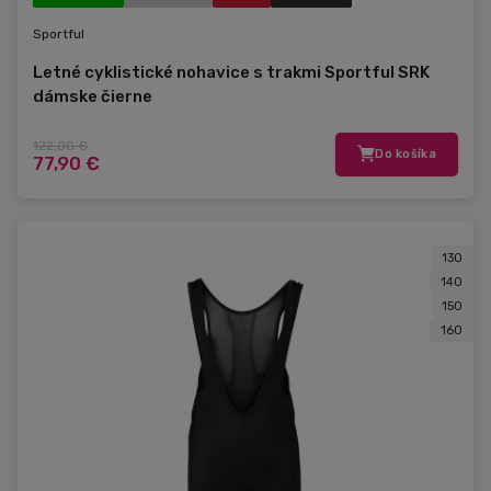
Sportful
Letné cyklistické nohavice s trakmi Sportful SRK
dámske čierne
122,00 €
Do košíka
77,90 €
130
140
150
160