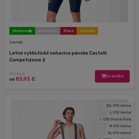
Skladom
V predajni
Zľava
Novinka
Castelli
Letné cyklistické nohavice pánske Castelli
Competizione 2
109,00 €
Do košíka
83,93 €
od
3XL 010 čierna
L 010 čierna
L 030 tmavá šedá
M 010 čierna
XL 010 čierna