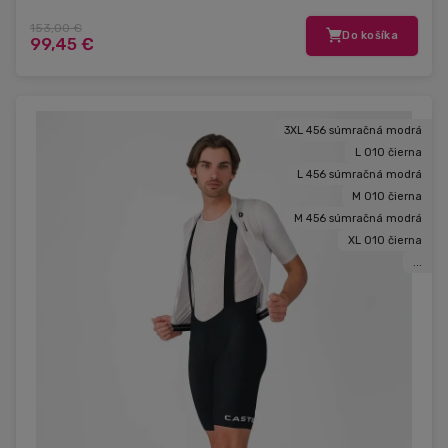
153,00 €
Do košíka
99,45 €
3XL 456 súmračná modrá
L 010 čierna
L 456 súmračná modrá
M 010 čierna
M 456 súmračná modrá
XL 010 čierna
...