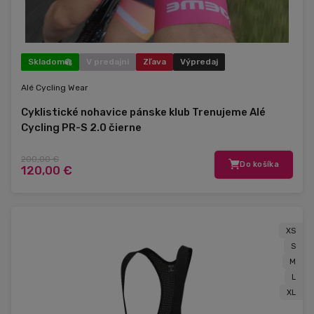
Skladom
V predajni
Zľava
Výpredaj
Alé Cycling Wear
Cyklistické nohavice pánske klub Trenujeme Alé
Cycling PR-S 2.0 čierne
200,00 €
Do košíka
120,00 €
XS
S
M
L
XL