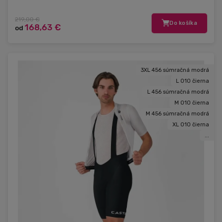
219,00 €
Do košíka
168,63 €
od
3XL 456 súmračná modrá
L 010 čierna
L 456 súmračná modrá
M 010 čierna
M 456 súmračná modrá
XL 010 čierna
...