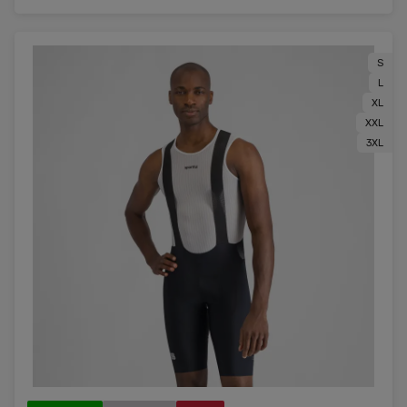
S
L
XL
XXL
3XL