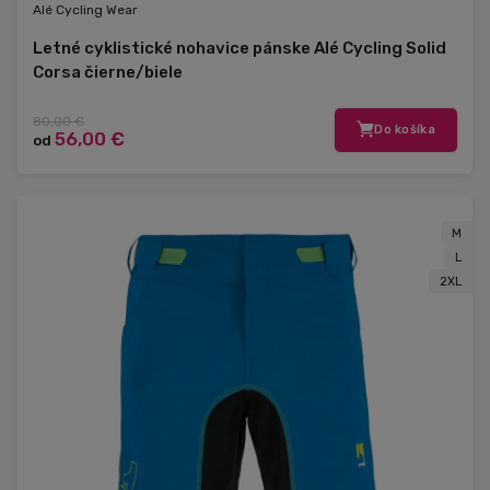
Alé Cycling Wear
Letné cyklistické nohavice pánske Alé Cycling Solid
Corsa čierne/biele
80,00 €
Do košíka
56,00 €
od
M
L
2XL