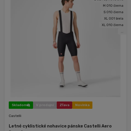
M 010 čierna
S 010 čierna
XL 001 biela
XL 010 čierna
...
Skladom
V predajni
Zľava
Novinka
Castelli
Letné cyklistické nohavice pánske Castelli Aero