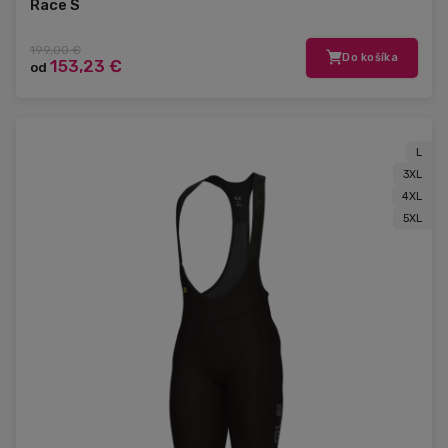
Race S
199,00 €
Do košíka
153,23 €
od
L
3XL
4XL
5XL