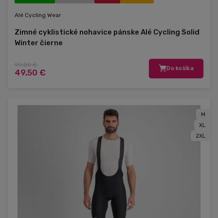
Alé Cycling Wear
Zimné cyklistické nohavice pánske Alé Cycling Solid
Winter čierne
99,00 €
Do košíka
49,50 €
M
XL
2XL