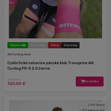
Skladom
V predajni
Zľava
Výpredaj
Alé Cycling Wear
Cyklistické nohavice pánske klub Trenujeme Alé
Cycling PR-S 2.0 čierne
200,00 €
Do košíka
120,00 €
L 010 čierna
L 021 dymová sivá