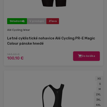
Skladom
V predajni
Zľava
Alé Cycling Wear
Letné cyklistické nohavice Alé Cycling PR-E Magic
Colour pánske hnedé
143,00 €
Do košíka
100,10 €
XS
S
M
2XL
3XL
4XL