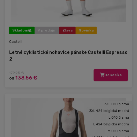
Skladom
V predajni
Zľava
Novinka
Castelli
Letné cyklistické nohavice pánske Castelli Espresso
2
179,95 €
Do košíka
138,56 €
od
3XL 010 čierna
3XL 424 belgická modrá
L 010 čierna
L 424 belgická modrá
M 010 čierna