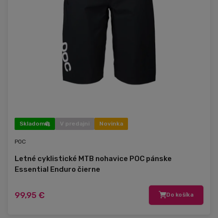
Skladom
V predajni
Novinka
POC
Letné cyklistické MTB nohavice POC pánske
Essential Enduro čierne
99,95 €
Do košíka