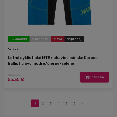
Skladom
V predajni
Zľava
Výpredaj
Karpos
Letné cyklistické MTB nohavice pánske Karpos
Ballistic Evo modré/čierne/zelené
92,25 €
Do košíka
55,35 €
1
2
3
4
5
6
›