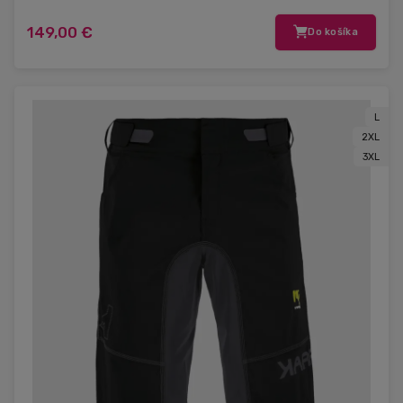
149,00 €
Do košíka
L
2XL
3XL