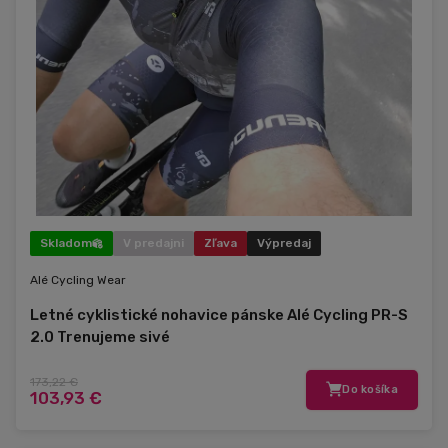
Skladom
V predajni
Zľava
Výpredaj
Alé Cycling Wear
Letné cyklistické nohavice pánske Alé Cycling PR-S
2.0 Trenujeme sivé
173,22 €
Do košíka
103,93 €