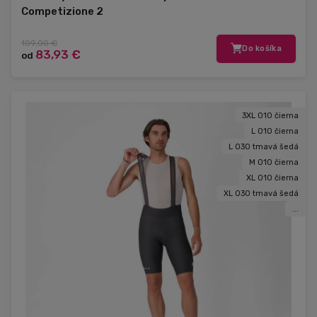
Competizione 2
109,00 €
Do košíka
83,93 €
od
3XL 010 čierna
L 010 čierna
L 030 tmavá šedá
M 010 čierna
XL 010 čierna
XL 030 tmavá šedá
...