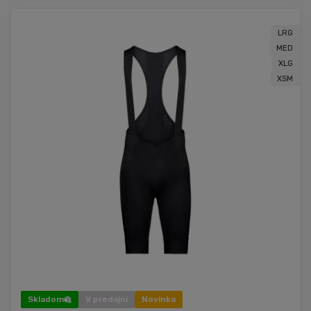
LRG
MED
XLG
XSM
Skladom
V predajni
Novinka