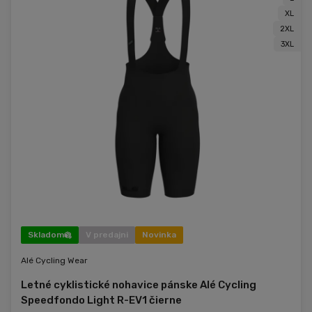
XL
2XL
3XL
Skladom
V predajni
Novinka
Alé Cycling Wear
Letné cyklistické nohavice pánske Alé Cycling
Speedfondo Light R-EV1 čierne