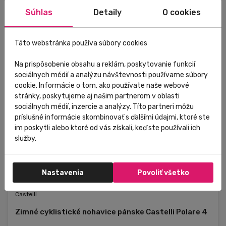
M 010 čierna
Súhlas
Detaily
O cookies
XL 010 čierna
XXL 010 čierna
Táto webstránka používa súbory cookies
Na prispôsobenie obsahu a reklám, poskytovanie funkcií
sociálnych médií a analýzu návštevnosti používame súbory
cookie. Informácie o tom, ako používate naše webové
stránky, poskytujeme aj našim partnerom v oblasti
sociálnych médií, inzercie a analýzy. Títo partneri môžu
príslušné informácie skombinovať s ďalšími údajmi, ktoré ste
im poskytli alebo ktoré od vás získali, keď ste používali ich
služby.
Nastavenia
Povoliť všetko
Skladom
V predajni
Zľava
Novinka
Castelli
Zimné cyklistické nohavice pánske Castelli Polare 4