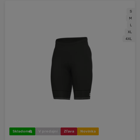
S
M
L
XL
4XL
Skladom
V predajni
Zľava
Novinka