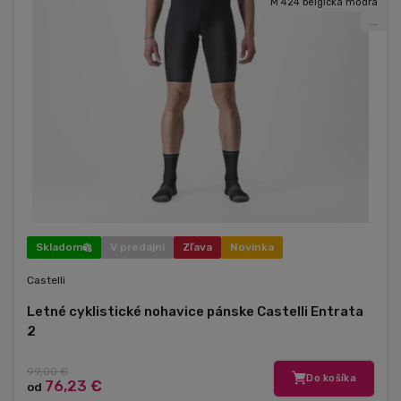
M 424 belgická modrá
...
Skladom
V predajni
Zľava
Novinka
Castelli
Letné cyklistické nohavice pánske Castelli Entrata
2
99,00 €
Do košíka
76,23 €
od