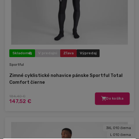
Skladom
V predajni
Zľava
Výpredaj
Sportful
Zimné cyklistické nohavice pánske Sportful Total
Comfort čierne
184,40 €
Do košíka
147,52 €
3XL 010 čierna
L 010 čierna