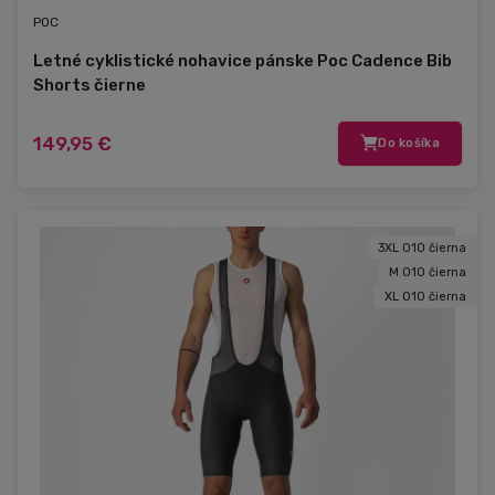
POC
Letné cyklistické nohavice pánske Poc Cadence Bib
Shorts čierne
149,95 €
Do košíka
3XL 010 čierna
M 010 čierna
XL 010 čierna