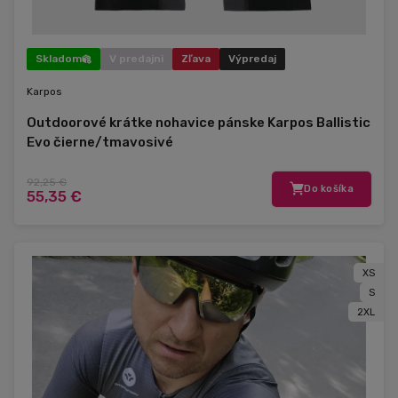
Skladom
V predajni
Zľava
Výpredaj
Karpos
Outdoorové krátke nohavice pánske Karpos Ballistic
Evo čierne/tmavosivé
92,25 €
Do košíka
55,35 €
XS
S
2XL