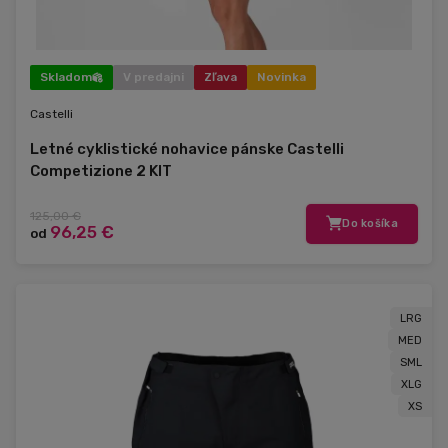
Skladom
V predajni
Zľava
Novinka
Castelli
Letné cyklistické nohavice pánske Castelli
Competizione 2 KIT
125,00 €
Do košíka
96,25 €
od
LRG
MED
SML
XLG
XS