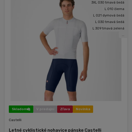
3XL 030 tmavá šedá
L 010 čierna
L 021 dymová šedá
L 030 tmavá šedá
L 309 tmavá zelená
...
Skladom
V predajni
Zľava
Novinka
Castelli
Letné cyklistické nohavice pánske Castelli