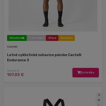
Skladom
V predajni
Zľava
Novinka
Castelli
Letné cyklistické nohavice pánske Castelli
Endurance 3
139,00 €
Do košíka
107,03 €
S
M
L