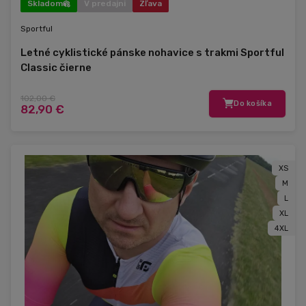
Skladom
V predajni
Zľava
Sportful
Letné cyklistické pánske nohavice s trakmi Sportful
Classic čierne
102,00 €
Do košíka
82,90 €
XS
M
L
XL
4XL