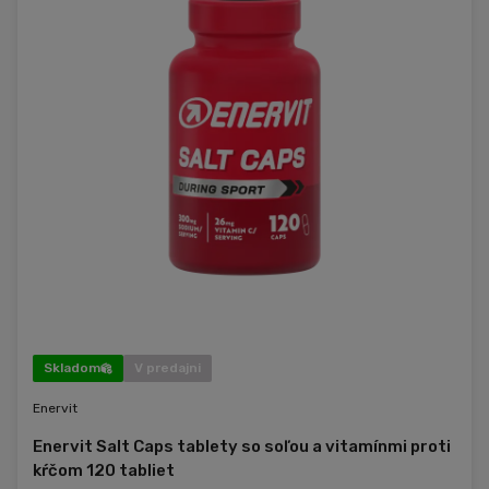
Skladom
V predajni
Enervit
Enervit Salt Caps tablety so soľou a vitamínmi proti
kŕčom 120 tabliet