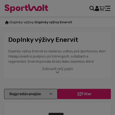
Doplnky výživy
Doplnky výživy Enervit
Doplnky výživy Enervit
Doplnky výživy Enervit sú ideálnou voľbou pre športovcov, ktorí
hľadajú kvalitnú podporu pri tréningoch, súťažiach a
regenerácii. Enervit ponúka širokú škálu doplnkov, ktoré
obsahujú dôležité živiny ako vitamíny, minerály, sacharidy a
Zobraziť celý popis
proteíny.Energetické nápoje, proteínové prípravky,
regeneračné produkty a ďalšie doplnky sú navrhnuté s
dôrazom na efektívnosť a rýchlu vstrebateľnosť, čo pomáha
telu zotaviť sa po náročných tréningoch alebo súťažiach.
Enervit produkty sú obľúbené medzi profesionálnymi
Filter
športovcami, ale aj medzi amatérmi, ktorí si chcú udržať vysokú
úroveň fyzickej výkonnosti a zlepšiť svoje výsledky.