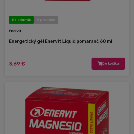
Skladom
V predajni
Enervit
Energetický gél Enervit Liquid pomaranč 60 ml
3,69 €
Do košíka