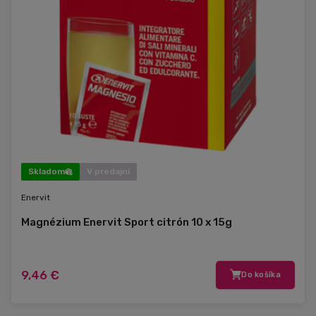
Skladom
V predajni
Enervit
Magnézium Enervit Sport citrón 10 x 15g
9,46 €
Do košíka