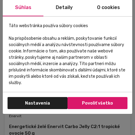
Súhlas
Detaily
O cookies
Táto webstránka používa súbory cookies
Na prispôsobenie obsahu a reklám, poskytovanie funkcií
sociálnych médií a analýzu návštevnosti používame súbory
cookie. Informácie o tom, ako používate naše webové
stránky, poskytujeme aj našim partnerom v oblasti
sociálnych médií, inzercie a analýzy. Títo partneri môžu
príslušné informácie skombinovať s ďalšími údajmi, ktoré ste
im poskytli alebo ktoré od vás získali, keď ste používali ich
služby.
Nastavenia
Povoliť všetko
Skladom
V predajni
Enervit
Energetické želé Enervit Carbo Jelly C2:1 tropické
ovocie 50 g