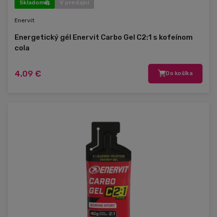
Skladom
V predajni
Enervit
Energetický gél Enervit Carbo Gel C2:1 s kofeínom
cola
4,09 €
Do košíka