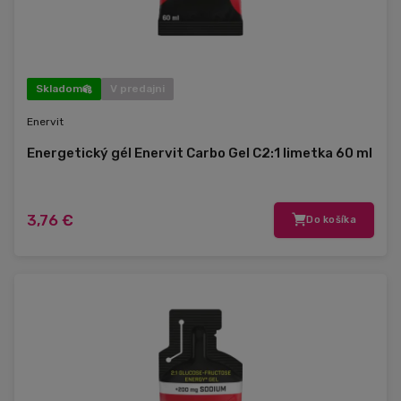
Skladom
V predajni
Enervit
Energetický gél Enervit Carbo Gel C2:1 limetka 60 ml
3,76 €
Do košíka