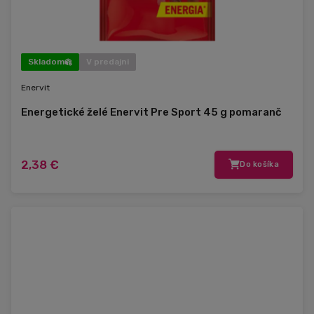
Skladom
V predajni
Enervit
Energetické želé Enervit Pre Sport 45 g pomaranč
2,38 €
Do košíka