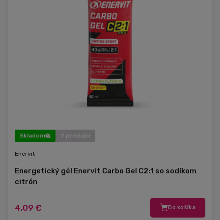
Skladom
V predajni
Enervit
Energetický gél Enervit Carbo Gel C2:1 so sodíkom
citrón
4,09 €
Do košíka