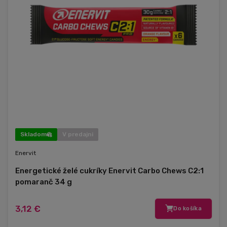
Skladom
V predajni
Enervit
Energetické želé cukríky Enervit Carbo Chews C2:1
pomaranč 34 g
3,12 €
Do košíka