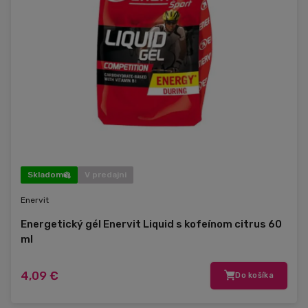
Skladom
V predajni
Enervit
Energetický gél Enervit Liquid s kofeínom citrus 60
ml
4,09 €
Do košíka