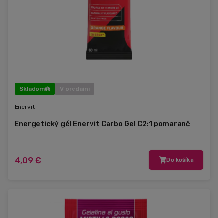
Skladom
V predajni
Enervit
Energetický gél Enervit Carbo Gel C2:1 pomaranč
4,09 €
Do košíka