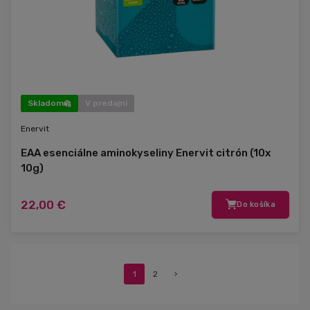
Skladom
V predajni
Enervit
EAA esenciálne aminokyseliny Enervit citrón (10x
10g)
22,00 €
Do košíka
1
2
›