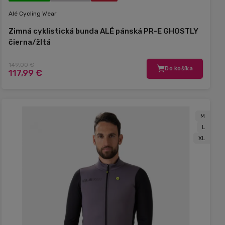
Alé Cycling Wear
Zimná cyklistická bunda ALÉ pánská PR-E GHOSTLY
čierna/žltá
149,00 €
Do košíka
117,99 €
M
L
XL