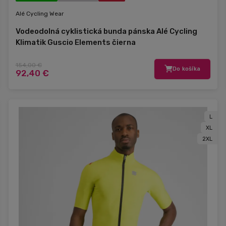
Alé Cycling Wear
Vodeodolná cyklistická bunda pánska Alé Cycling
Klimatik Guscio Elements čierna
154,00 €
Do košíka
92,40 €
L
XL
2XL