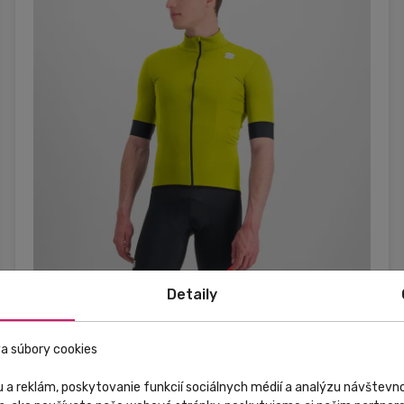
Detaily
Skladom
V predajni
Zľava
Výpredaj
Sportful
a súbory cookies
Cyklistická bunda s krátkym rukávom pánska
 a reklám, poskytovanie funkcií sociálnych médií a analýzu návštev
Sportful Fiandre Light No Rain žltá