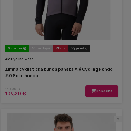
Skladom
V predajni
Zľava
Výpredaj
Alé Cycling Wear
Zimná cyklistická bunda pánska Alé Cycling Fondo
2.0 Solid hnedá
168,00 €
Do košíka
109,20 €
M