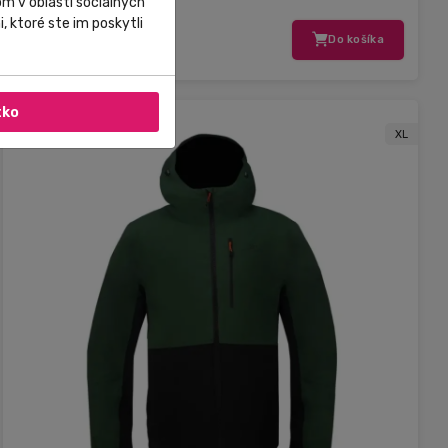
m v oblasti sociálnych
, ktoré ste im poskytli
205,00 €
Do košíka
120,95 €
tko
XL