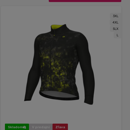
3XL
4XL
5LX
L
Skladom
V predajni
Zľava