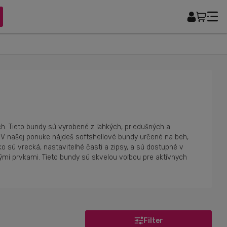
ch. Tieto bundy sú vyrobené z ľahkých, priedušných a
V našej ponuke nájdeš softshellové bundy určené na beh,
ako sú vrecká, nastaviteľné časti a zipsy, a sú dostupné v
ými prvkami. Tieto bundy sú skvelou voľbou pre aktívnych
Filter