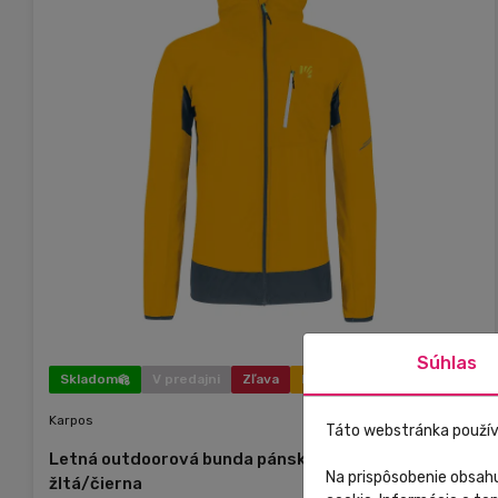
Súhlas
Skladom
V predajni
Zľava
Novinka
Karpos
Táto webstránka použív
Letná outdoorová bunda pánska Karpos Lot Evo
Na prispôsobenie obsahu
žltá/čierna