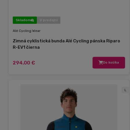
Skladom
V predajni
Alé Cycling Wear
Zimná cyklistická bunda Alé Cycling pánska Riparo
R-EV1 čierna
294,00 €
Do košíka
L