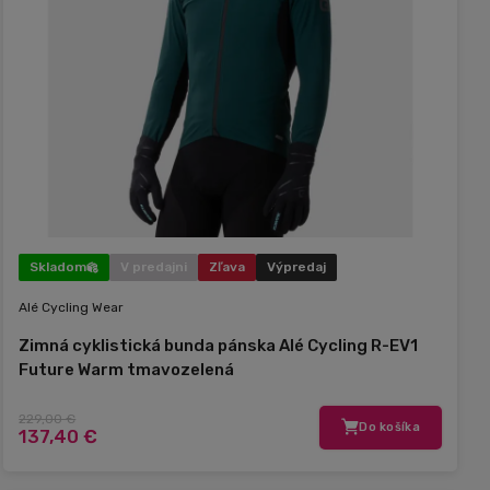
Skladom
V predajni
Zľava
Výpredaj
Alé Cycling Wear
Zimná cyklistická bunda pánska Alé Cycling R-EV1
Future Warm tmavozelená
229,00 €
Do košíka
137,40 €