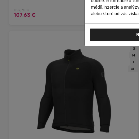
cookie. Informácie o to
médií, inzercie a analýz
153,75 €
Do košíka
alebo ktoré od vás získal
107,63 €
N
XS
S
M
L
XL