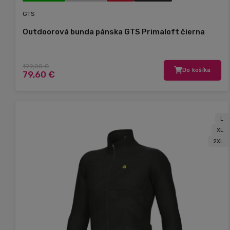
GTS
Outdoorová bunda pánska GTS Primaloft čierna
199,00 €
Do košíka
79,60 €
L
XL
2XL