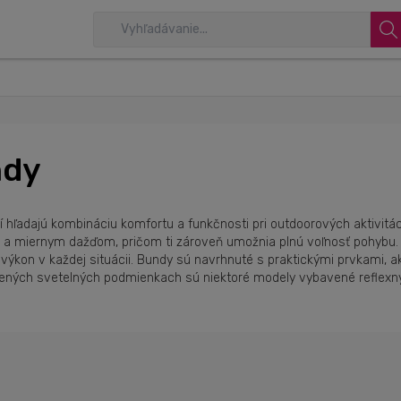
ndy
í hľadajú kombináciu komfortu a funkčnosti pri outdoorových aktivitá
 a miernym dažďom, pričom ti zároveň umožnia plnú voľnosť pohybu. 
ny výkon v každej situácii. Bundy sú navrhnuté s praktickými prvkami, 
oršených svetelných podmienkach sú niektoré modely vybavené reflexn