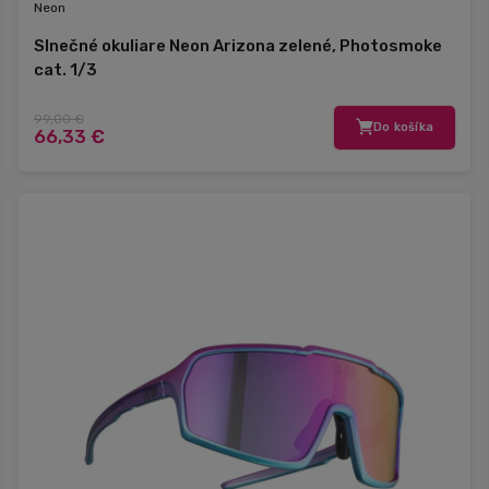
Neon
Slnečné okuliare Neon Arizona zelené, Photosmoke
cat. 1/3
99,00 €
Do košíka
66,33 €