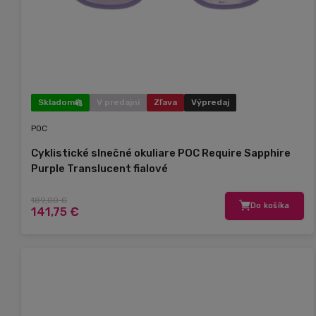
Skladom
V predajni
Zľava
Výpredaj
POC
Cyklistické slnečné okuliare POC Require Sapphire
Purple Translucent fialové
189,00 €
Do košíka
141,75 €