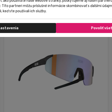
m, ako používate naše webové stránky, poskytujeme aj našim partnero
129,00 €
Do košíka
y. Títo partneri môžu príslušné informácie skombinovať s ďalšími údajmi
i, keď ste používali ich služby.
astavenia
Povoliť vše