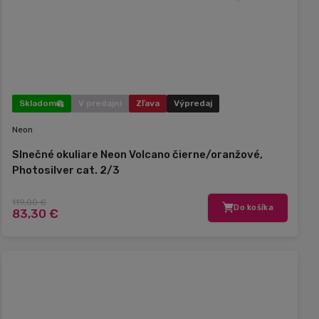
Skladom
V predajni
Zľava
Výpredaj
Neon
Slnečné okuliare Neon Volcano čierne/oranžové,
Photosilver cat. 2/3
119,00 €
Do košíka
83,30 €