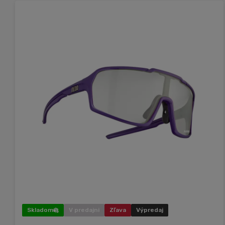
Skladom
V predajni
Zľava
Výpredaj