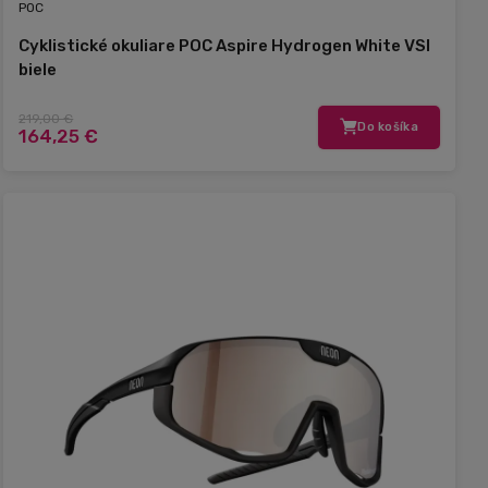
POC
Cyklistické okuliare POC Aspire Hydrogen White VSI
biele
219,00 €
Do košíka
164,25 €