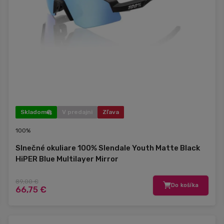
Skladom
V predajni
Zľava
100%
Slnečné okuliare 100% Slendale Youth Matte Black
HiPER Blue Multilayer Mirror
89,00 €
Do košíka
66,75 €