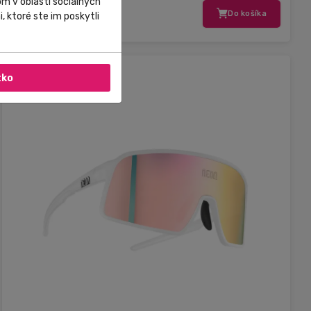
m v oblasti sociálnych
129,00 €
Do košíka
, ktoré ste im poskytli
tko