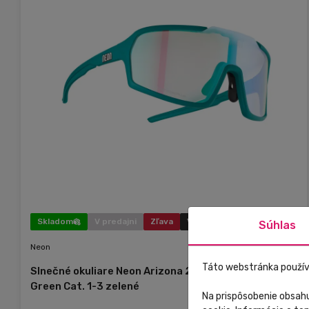
Skladom
V predajni
Zľava
Výpredaj
Súhlas
Neon
Táto webstránka použív
Slnečné okuliare Neon Arizona 2.0 Phototronic Plus
Green Cat. 1-3 zelené
Na prispôsobenie obsahu