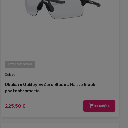
Externý sklad
Oakley
Okuliare Oakley EvZero Blades Matte Black
photochromatic
225,50 €
Do košíka