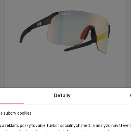
Skladom
V predajni
Detaily
Neon
a súbory cookies
Okuliare SKY 3.0 AIR, BLACK MATT, PHOTOTRONIC
PLUS RED CAT 1-3, M/L
 a reklám, poskytovanie funkcií sociálnych médií a analýzu návštev