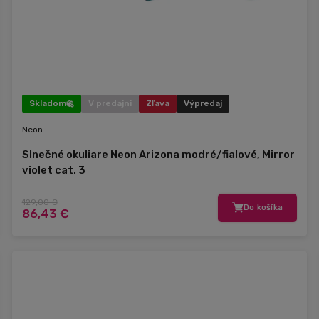
Skladom
V predajni
Zľava
Výpredaj
Neon
Slnečné okuliare Neon Arizona modré/fialové, Mirror
violet cat. 3
129,00 €
Do košíka
86,43 €