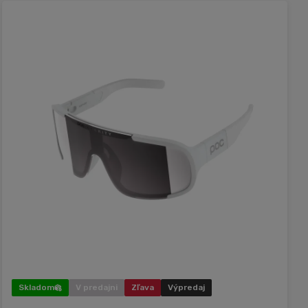
Skladom
V predajni
Zľava
Výpredaj