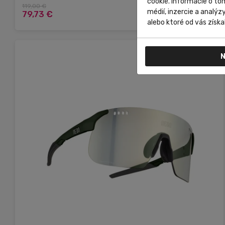
cookie. Informácie o to
119,00 €
Do košíka
médií, inzercie a analýz
79,73 €
alebo ktoré od vás získal
N