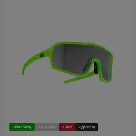
Skladom
V predajni
Zľava
Výpredaj