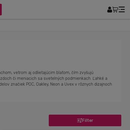
rachom, vetrom aj odlietajúcim blatom, čím zvyšujú
 zjazdoch či meniacich sa svetelných podmienkach. Ľahké a
odelov značiek POC, Oakley, Neon a Uvex v rôznych dizajnoch
Filter