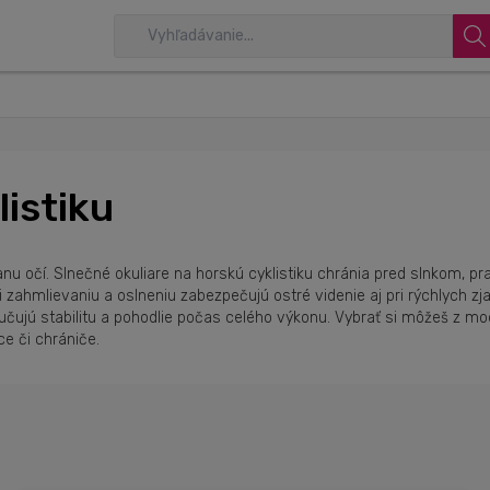
listiku
anu očí. Slnečné okuliare na horskú cyklistiku chránia pred slnkom, p
ti zahmlievaniu a oslneniu zabezpečujú ostré videnie aj pri rýchlych
učujú stabilitu a pohodlie počas celého výkonu. Vybrať si môžeš z m
ce či chrániče.