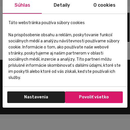
Súhlas
Detaily
O cookies
Táto webstránka používa súbory cookies
Na prispôsobenie obsahu a reklám, poskytovanie funkcií
sociálnych médií a analýzu návštevnosti používame súbory
cookie. Informácie o tom, ako používate naše webové
stránky, poskytujeme aj našim partnerom v oblasti
sociálnych médií, inzercie a analýzy. Títo partneri môžu
príslušné informácie skombinovať s ďalšími údajmi, ktoré ste
im poskytli alebo ktoré od vás získali, keď ste používali ich
Užitočné odkazy
služby.
E-shop
Trenujeme
Nastavenia
Povoliť všetko
Zákaznícky servis