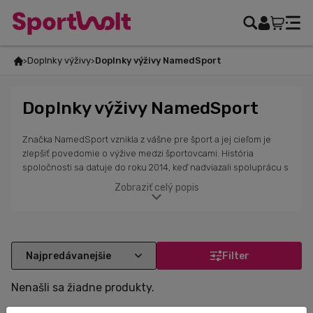
Doplnky výživy
Doplnky výživy NamedSport
Doplnky výživy NamedSport
Značka NamedSport vznikla z vášne pre šport a jej cieľom je
zlepšiť povedomie o výžive medzi športovcami. História
spoločnosti sa datuje do roku 2014, keď nadviazali spoluprácu s
Named Srl, poprednou talianskou firmou v oblasti prírodnej
Zobraziť celý popis
medicíny. NamedSport sa zameriava na výrobu produktov pre
športovcov, ktoré kombinujú najlepšie suroviny a účinné
formulácie. Od roku 2016 sa stali oficiálnym sponzorom Giro
d'Italia a podporujú aj talianske cyklistické podujatia ako Strade
Bianche, Tirreno Adriatico, Milano Sanremo, Milano Torino, Gran
Filter
Piemonte a Giro di Lombardia. Ich produkty sú navrhnuté tak,
aby pomohli športovcom dosiahnuť maximálny výkon.
Nenašli sa žiadne produkty.