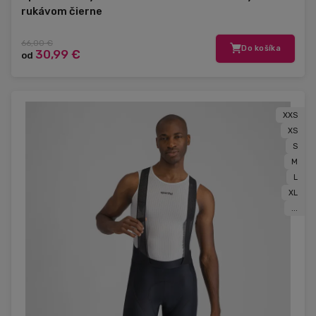
rukávom čierne
66,00 €
Do košíka
30,99 €
od
XXS
XS
S
M
L
XL
...