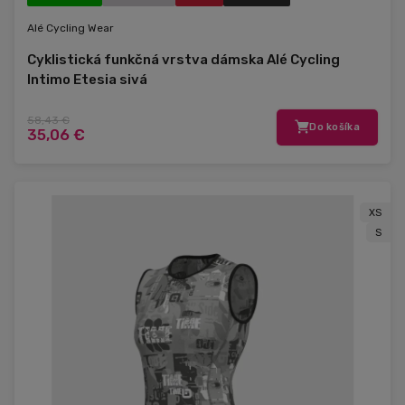
Alé Cycling Wear
Cyklistická funkčná vrstva dámska Alé Cycling
Intimo Etesia sivá
58,43 €
Do košíka
35,06 €
XS
S