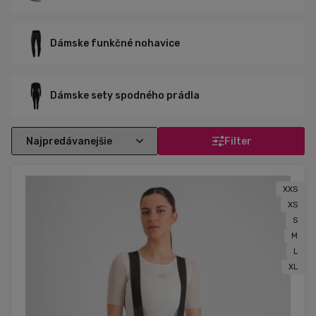
Dámske funkčné nohavice
Dámske sety spodného prádla
Filter
XXS
XS
S
M
L
XL