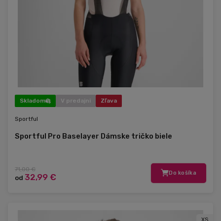
Skladom
V predajni
Zľava
Sportful
Sportful Pro Baselayer Dámske tričko biele
71,00 €
Do košíka
32,99 €
od
XS