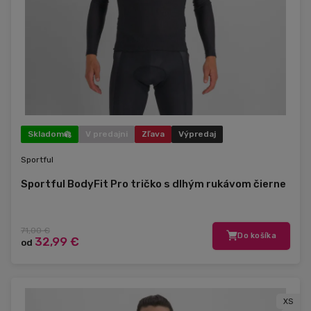
Skladom
V predajni
Zľava
Výpredaj
Sportful
Sportful BodyFit Pro tričko s dlhým rukávom čierne
71,00 €
Do košíka
32,99 €
od
XS