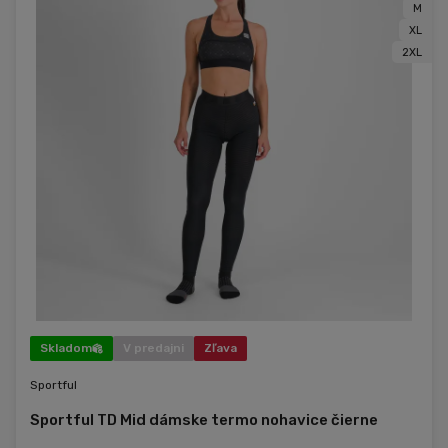
M
XL
2XL
Skladom
V predajni
Zľava
Sportful
Sportful TD Mid dámske termo nohavice čierne