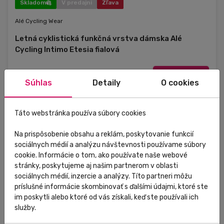
Skladom
V predajni
Zľava
Alé Cycling Wear
Letná cyklistická funkčná vrstva dámska Alé
Cycling Intimo Etesia fialová
54,00 €
Do košíka
32,40 €
Súhlas
Detaily
O cookies
Táto webstránka používa súbory cookies
L 001 biela
Na prispôsobenie obsahu a reklám, poskytovanie funkcií
L 538 fialový opar
sociálnych médií a analýzu návštevnosti používame súbory
M 001 biela
cookie. Informácie o tom, ako používate naše webové
XS 010 čierna
stránky, poskytujeme aj našim partnerom v oblasti
sociálnych médií, inzercie a analýzy. Títo partneri môžu
príslušné informácie skombinovať s ďalšími údajmi, ktoré ste
im poskytli alebo ktoré od vás získali, keď ste používali ich
služby.