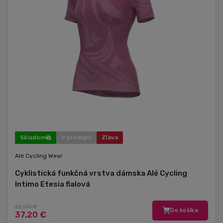
Skladom
V predajni
Zľava
Alé Cycling Wear
Cyklistická funkčná vrstva dámska Alé Cycling
Intimo Etesia fialová
62,00 €
Do košíka
37,20 €