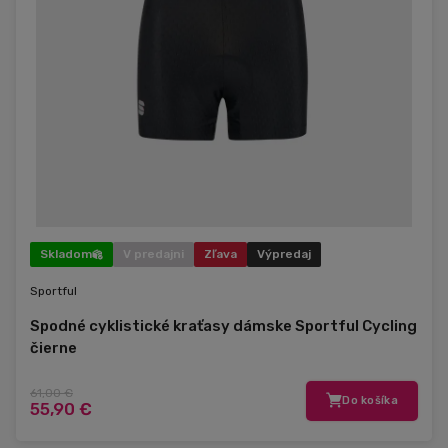
Skladom
V predajni
Zľava
Výpredaj
Sportful
Spodné cyklistické kraťasy dámske Sportful Cycling
čierne
61,00 €
Do košíka
55,90 €