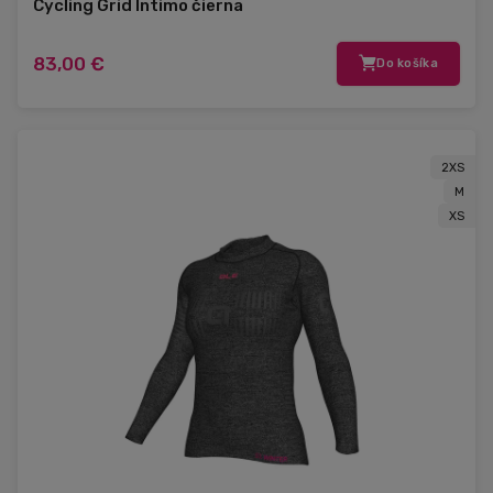
Cycling Grid Intimo čierna
83,00 €
Do košíka
2XS
M
XS