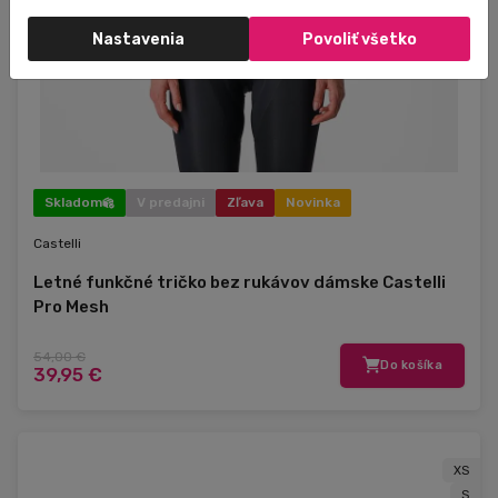
Nastavenia
Povoliť všetko
Skladom
V predajni
Zľava
Novinka
Castelli
Letné funkčné tričko bez rukávov dámske Castelli
Pro Mesh
54,00 €
Do košíka
39,95 €
XS
S