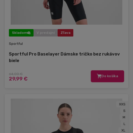
Skladom
V predajni
Zľava
Sportful
Sportful Pro Baselayer Dámske tričko bez rukávov
biele
64,00 €
Do košíka
29,99 €
XXS
S
M
L
XL