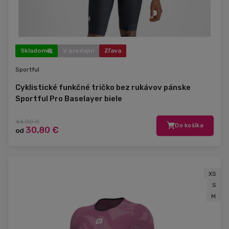
Skladom
V predajni
Zľava
Sportful
Cyklistické funkčné tričko bez rukávov pánske
Sportful Pro Baselayer biele
44,00 €
Do košíka
30,80 €
od
XS
S
M