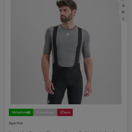
S
M
L
Skladom
V predajni
Zľava
Sportful