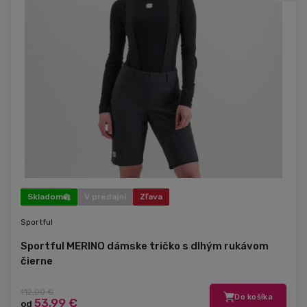
Skladom
V predajni
Zľava
Sportful
Sportful MERINO dámske tričko s dlhým rukávom
čierne
112,00 €
Do košíka
53,99 €
od