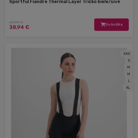
Sportful Fiandre Thermal Layer Tričko biele/sivé
64,90 €
Do košíka
38,94 €
XXS
S
M
M
L
XL