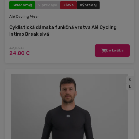
Skladom
V predajni
Zľava
Výpredaj
Alé Cycling Wear
Cyklistická dámska funkčná vrstva Alé Cycling
Intimo Break sivá
42,03 €
Do košíka
24,80 €
S
L