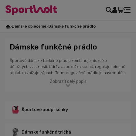
Dámske oblečenie
Dámske funkčné prádlo
Dámske funkčné prádlo
Športové dámske funkčné prádlo kombinuje niekoľko
dôležitých vlastností. Udržiava pokožku suchú, reguluje telesnú
teplotu a znižuje zápach. Termoregulačné prádlo je navrhnuté s
ohľadom na fyziologické potreby rôznych častí tela a využíva
Zobraziť celý popis
antibakteriálnu technológiu, ktorá bráni množeniu baktérií a
zabezpečuje dlhodobú sviežosť. Funkčné prádlo pre dámy
dokonale kopíruje tvar tela, rýchlo odvádza vlhkosť a je vhodné
aj počas horúcich dní. V našej ponuke nájdeš dámske funkčné
tričká s krátkym a dlhým rukávom, nohavice, športové
Športové podprsenky
podprsenky a kompresné ponožky od popredných značiek ako
Alé Cycling, Sportful, Karpos, Carpe DM a POC.
Dámske funkčné tričká