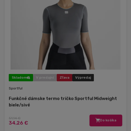
Skladom
V predajni
Zľava
Výpredaj
Sportful
Funkčné dámske termo tričko Sportful Midweight
biele/sivé
51,14 €
Do košíka
34,26 €