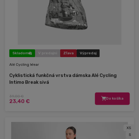
Skladom
V predajni
Zľava
Výpredaj
Alé Cycling Wear
Cyklistická funkčná vrstva dámska Alé Cycling
Intimo Break sivá
39,00 €
Do košíka
23,40 €
XS
S