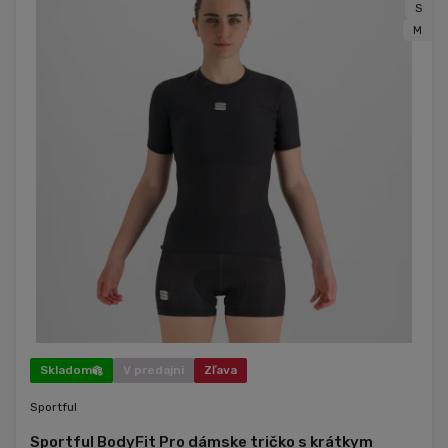
S
M
Skladom
V predajni
Zľava
Sportful
Sportful BodyFit Pro dámske tričko s krátkym