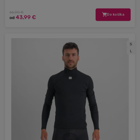
66,00 €
Do košíka
43,99 €
od
S
L