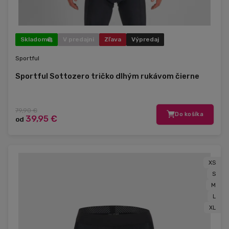
Skladom
V predajni
Zľava
Výpredaj
Sportful
Sportful Sottozero tričko dlhým rukávom čierne
79,90 €
Do košíka
39,95 €
od
XS
S
M
L
XL