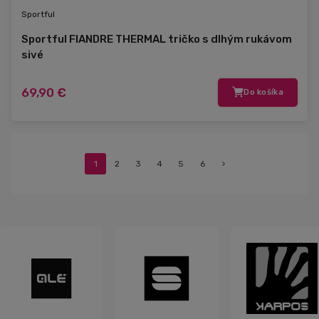
Sportful
Sportful FIANDRE THERMAL tričko s dlhým rukávom
sivé
69,90 €
Do košíka
1
2
3
4
5
6
›