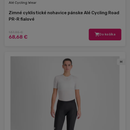
Alé Cycling Wear
Zimné cyklistické nohavice pánske Alé Cycling Road
PR-R fialové
137,35 €
Do košíka
68,68 €
M