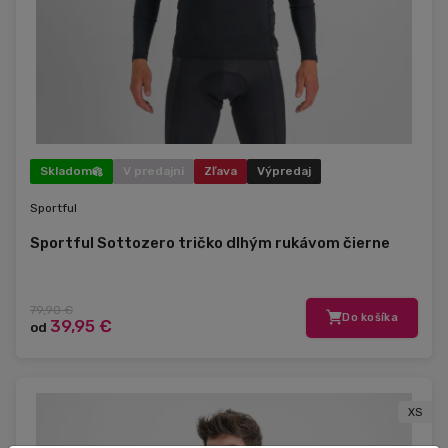
Skladom
V predajni
Zľava
Výpredaj
Sportful
Sportful Sottozero tričko dlhým rukávom čierne
79,90 €
Do košíka
39,95 €
od
XS