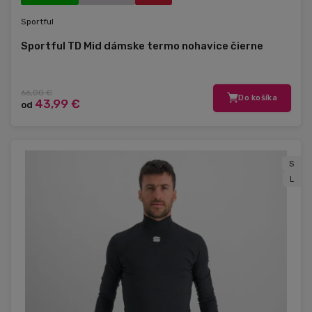
Sportful
Sportful TD Mid dámske termo nohavice čierne
66,00 €
Do košíka
43,99 €
od
S
L