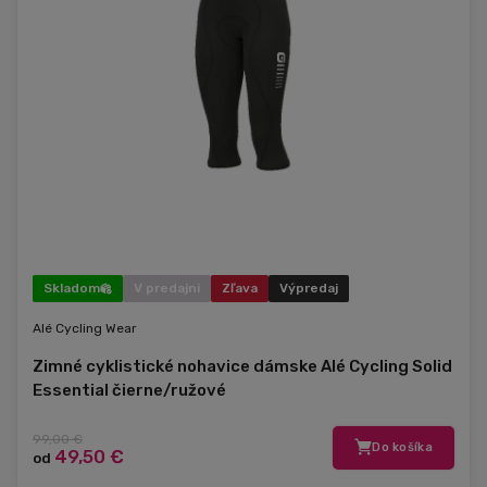
Skladom
V predajni
Zľava
Výpredaj
Alé Cycling Wear
Zimné cyklistické nohavice dámske Alé Cycling Solid
Essential čierne/ružové
99,00 €
Do košíka
49,50 €
od