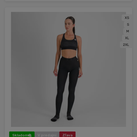
XS
S
M
XL
2XL
Skladom
V predajni
Zľava