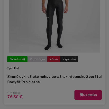
Skladom
V predajni
Zľava
Výpredaj
Sportful
Zimné cyklistické nohavice s trakmi pánske Sportful
Bodyfit Pro čierne
153,00 €
Do košíka
76,50 €