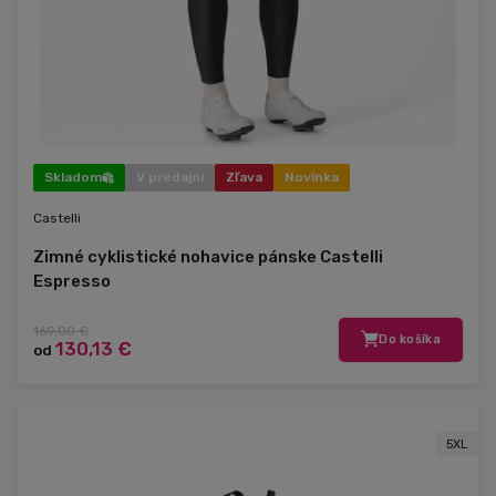
Skladom
V predajni
Zľava
Novinka
Castelli
Zimné cyklistické nohavice pánske Castelli
Espresso
169,00 €
Do košíka
130,13 €
od
5XL