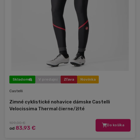
Skladom
V predajni
Zľava
Novinka
Castelli
Zimné cyklistické nohavice dámske Castelli
Velocissima Thermal čierne/žlté
109,00 €
Do košíka
83,93 €
od