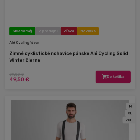
Skladom
V predajni
Zľava
Novinka
Alé Cycling Wear
Zimné cyklistické nohavice pánske Alé Cycling Solid
Winter čierne
99,00 €
Do košíka
49,50 €
M
XL
2XL