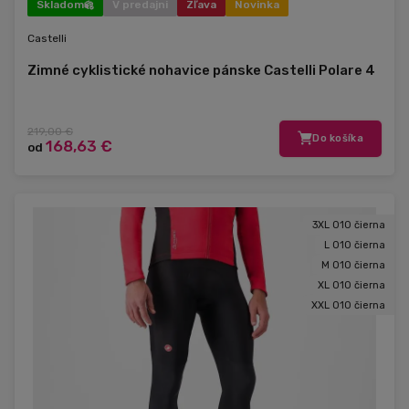
Skladom
V predajni
Zľava
Novinka
Castelli
Zimné cyklistické nohavice pánske Castelli Polare 4
219,00 €
Do košíka
168,63 €
od
3XL 010 čierna
L 010 čierna
M 010 čierna
XL 010 čierna
XXL 010 čierna