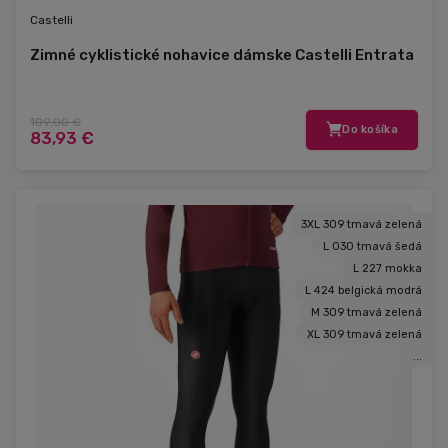
Castelli
Zimné cyklistické nohavice dámske Castelli Entrata
109,00 €
Do košíka
83,93 €
3XL 309 tmavá zelená
L 030 tmavá šedá
L 227 mokka
L 424 belgická modrá
M 309 tmavá zelená
XL 309 tmavá zelená
...