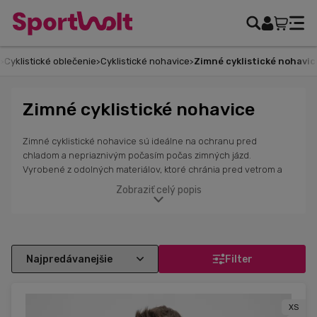
Cyklistické oblečenie
Cyklistické nohavice
Zimné cyklistické nohavice
Zimné cyklistické nohavice
Zimné cyklistické nohavice sú ideálne na ochranu pred
chladom a nepriaznivým počasím počas zimných jázd.
Vyrobené z odolných materiálov, ktoré chránia pred vetrom a
vlhkosťou, poskytujú komfort aj pri nízkych teplotách.
Zobraziť celý popis
Anatomická antibakteriálna vložka chráni pred nárazmi a zaisťuje
pohodlie na dlhých trasách. Reflexné prvky zvyšujú viditeľnosť
a bezpečnosť. Nohavice sú navrhnuté na perfektné
kopírovanie kriviek a poskytujú flexibilitu. V ponuke nájdeš
dámske, pánske a detské nohavice v rôznych strihoch a
Filter
farbách, vhodné pre teploty od -6 °C do +15 °C. Vyber si
kvalitné zimné cyklistické nohavice od renomovaných značiek
Sportful, Alé Cycling a Castelli.
XS