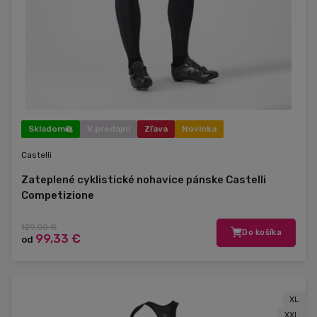
Skladom
V predajni
Zľava
Novinka
Castelli
Zateplené cyklistické nohavice pánske Castelli
Competizione
129,00 €
Do košíka
99,33 €
od
XL
XXL