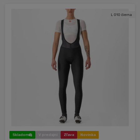
L 010 čierna
Skladom
V predajni
Zľava
Novinka