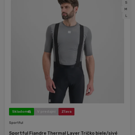
S
M
L
Skladom
V predajni
Zľava
Sportful
Sportful Fiandre Thermal Layer Tričko biele/sivé