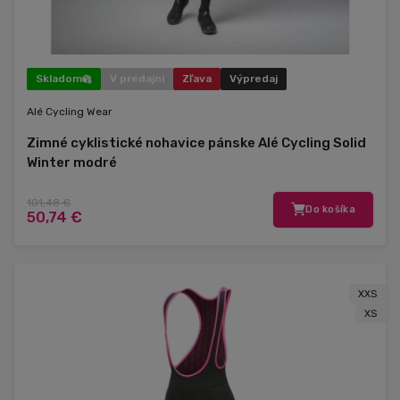
Skladom
V predajni
Zľava
Výpredaj
Alé Cycling Wear
Zimné cyklistické nohavice pánske Alé Cycling Solid
Winter modré
101,48 €
Do košíka
50,74 €
XXS
XS