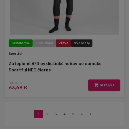
Skladom
V predajni
Zľava
Výpredaj
Sportful
Zateplené 3/4 cyklistické nohavice dámske
Sportful NEO čierne
84,90 €
Do košíka
63,68 €
1
2
3
4
5
6
›