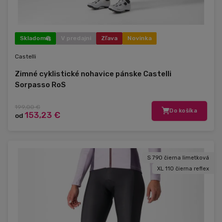
Skladom
V predajni
Zľava
Novinka
Castelli
Zimné cyklistické nohavice pánske Castelli
Sorpasso RoS
199,00 €
Do košíka
153,23 €
od
S 790 čierna limetková
XL 110 čierna reflex