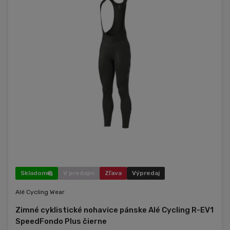
Skladom
V predajni
Zľava
Výpredaj
Alé Cycling Wear
Zimné cyklistické nohavice pánske Alé Cycling R-EV1
SpeedFondo Plus čierne