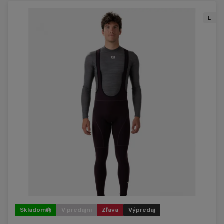
L
Skladom
V predajni
Zľava
Výpredaj