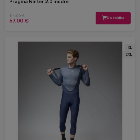
Pragma Winter 2.0 modré
114,00 €
Do košíka
57,00 €
XL
2XL