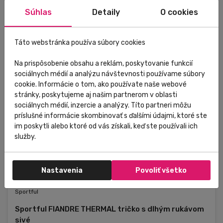
Súhlas
Detaily
O cookies
Táto webstránka používa súbory cookies
Na prispôsobenie obsahu a reklám, poskytovanie funkcií
sociálnych médií a analýzu návštevnosti používame súbory
cookie. Informácie o tom, ako používate naše webové
stránky, poskytujeme aj našim partnerom v oblasti
sociálnych médií, inzercie a analýzy. Títo partneri môžu
príslušné informácie skombinovať s ďalšími údajmi, ktoré ste
im poskytli alebo ktoré od vás získali, keď ste používali ich
služby.
Nastavenia
Povoliť všetko
Skladom
V predajni
Sportful
Sportful FIANDRE THERMAL tričko s dlhým rukávom
sivé