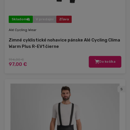
Skladom
V predajni
Zľava
Alé Cycling Wear
Zimné cyklistické nohavice pánske Alé Cycling Clima
Warm Plus R-EV1 čierne
194,00 €
Do košíka
97,00 €
S