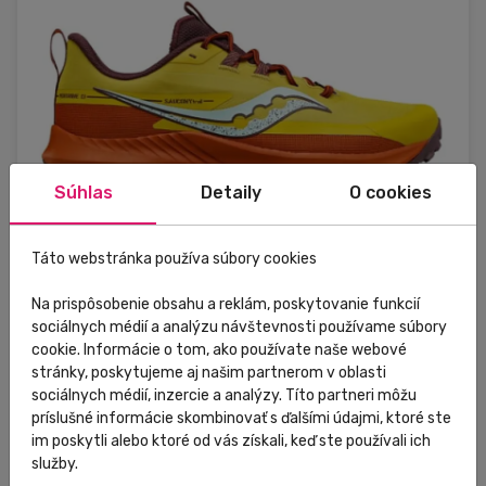
Súhlas
Detaily
O cookies
Táto webstránka používa súbory cookies
Na prispôsobenie obsahu a reklám, poskytovanie funkcií
sociálnych médií a analýzu návštevnosti používame súbory
Skladom
V predajni
Zľava
Výpredaj
cookie. Informácie o tom, ako používate naše webové
stránky, poskytujeme aj našim partnerom v oblasti
Saucony
sociálnych médií, inzercie a analýzy. Títo partneri môžu
Bežecké topánky Saucony pánske S20838-35
príslušné informácie skombinovať s ďalšími údajmi, ktoré ste
PEREGRINE13 arroyo žlté/oranžové
im poskytli alebo ktoré od vás získali, keď ste používali ich
služby.
150,00 €