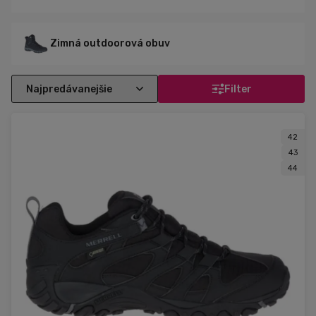
Zimná outdoorová obuv
Filter
42
43
44