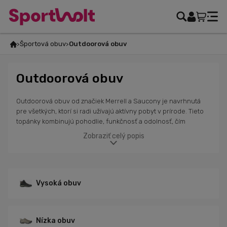
Športová obuv
Outdoorová obuv
Outdoorová obuv
Outdoorová obuv od značiek Merrell a Saucony je navrhnutá
pre všetkých, ktorí si radi užívajú aktívny pobyt v prírode. Tieto
topánky kombinujú pohodlie, funkčnosť a odolnosť, čím
zabezpečujú spoľahlivú ochranu a komfort pri každom kroku. Či
Zobraziť celý popis
už ide o turistiku, výlety do hôr alebo iné outdoorové aktivity,
obuv týchto značiek je vyrobená z kvalitných materiálov, ktoré
odolávajú náročným podmienkam a zabezpečujú stabilitu a
flexibilitu na rôznych povrchoch. K dispozícii sú rôzne modely,
ktoré uspokoja potreby aj tých najnáročnejších outdoorových
Vysoká obuv
nadšencov, od nízkej po vysokú obuv a zimné modely pre
chladnejšie mesiace.
Nízka obuv