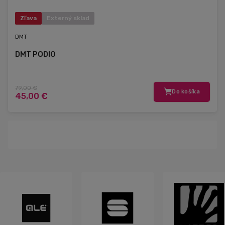
Zľava
Externý sklad
DMT
DMT PODIO
79,00 €
Do košíka
45,00 €