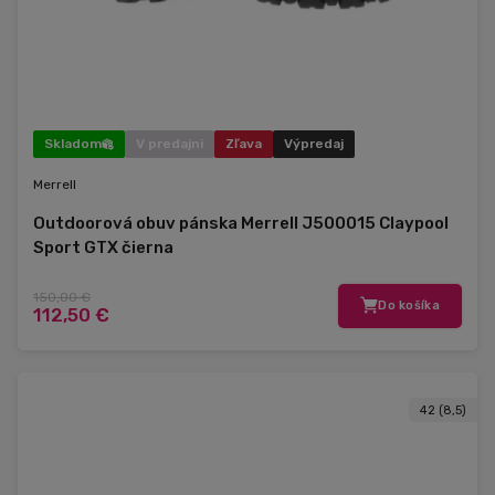
Skladom
V predajni
Zľava
Výpredaj
Merrell
Outdoorová obuv pánska Merrell J500015 Claypool
Sport GTX čierna
150,00 €
Do košíka
112,50 €
42 (8,5)