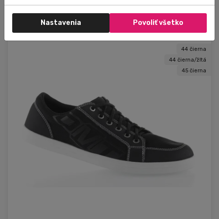
Do košíka
120,00 €
Nastavenia
Povoliť všetko
44 čierna
44 čierna/žltá
45 čierna