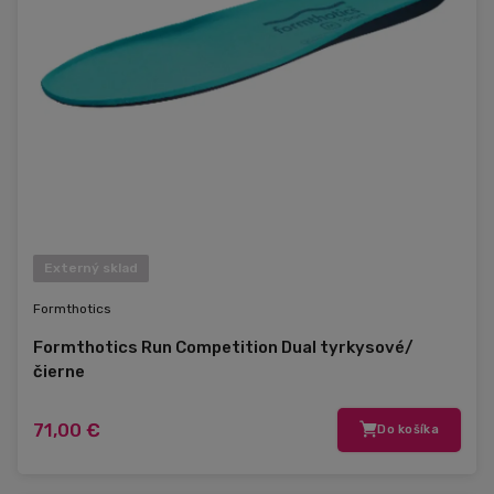
Externý sklad
Formthotics
Formthotics Run Competition Dual tyrkysové/
čierne
71,00 €
Do košíka