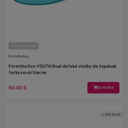
Externý sklad
Formthotics
Formthotics YOUTH Dual detské vložky do topánok
tyrkysové/čierne
50,00 €
Do košíka
L (10) 43-45