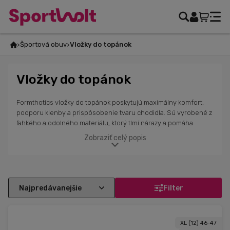
Športová obuv
Vložky do topánok
Vložky do topánok
Formthotics vložky do topánok poskytujú maximálny komfort,
podporu klenby a prispôsobenie tvaru chodidla. Sú vyrobené z
ľahkého a odolného materiálu, ktorý tlmí nárazy a pomáha
znižovať únavu nôh. Vďaka anatomickému tvarovaniu zlepšujú
Zobraziť celý popis
stabilitu, držanie tela a prispievajú k prevencii bolestí
pohybového aparátu. Ideálne pre športovcov, aktívnych ľudí aj
tých, ktorí hľadajú riešenie pre každodenné pohodlie. Pomáhajú
pri problémoch s plochými nohami, pronáciou či bolesťami päty,
čím zlepšujú celkovú biomechaniku chôdzeVďaka ich odolnosti
Filter
a dlhej životnosti sú spoľahlivou voľbou na každodenné
nosenie.
XL (12) 46-47