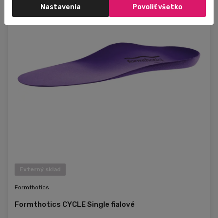
S (6) 38-39
Nastavenia
Povoliť všetko
XL (12) 46-47
Externý sklad
Formthotics
Formthotics CYCLE Single fialové