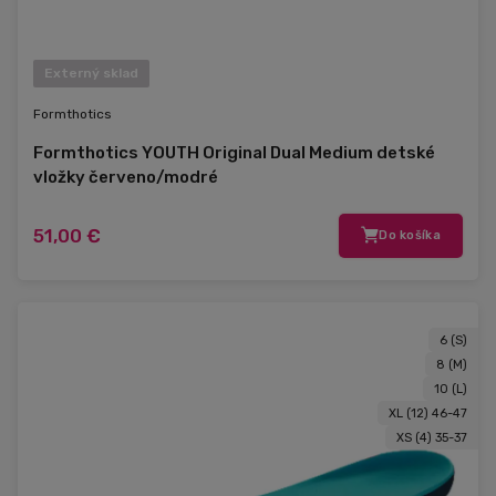
Externý sklad
Formthotics
Formthotics YOUTH Original Dual Medium detské
vložky červeno/modré
51,00 €
Do košíka
6 (S)
8 (M)
10 (L)
XL (12) 46-47
XS (4) 35-37