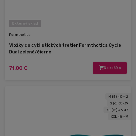
Externý sklad
Formthotics
Vložky do cyklistických tretier Formthotics Cycle
Dual zelené/čierne
71,00 €
Do košíka
M (8) 40-42
S (6) 38-39
XL (12) 46-47
XXL 48-49