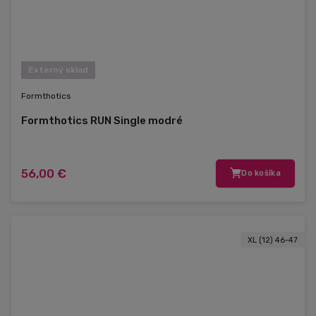
Externý sklad
Formthotics
Formthotics RUN Single modré
56,00 €
Do košíka
XL (12) 46-47