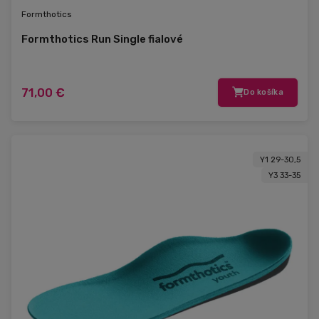
Formthotics
Formthotics Run Single fialové
71,00 €
Do košíka
Y1 29-30,5
Y3 33-35