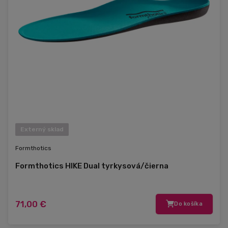
Externý sklad
Formthotics
Formthotics HIKE Dual tyrkysová/čierna
71,00 €
Do košíka