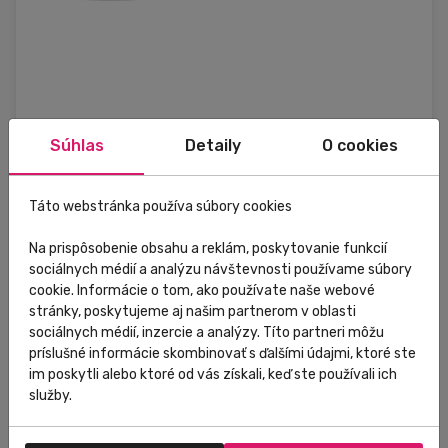
Súhlas
Detaily
O cookies
Externý sklad
Táto webstránka používa súbory cookies
Formthotics
Formthotics RUN Dual tyrkysové/čierne
Na prispôsobenie obsahu a reklám, poskytovanie funkcií
sociálnych médií a analýzu návštevnosti používame súbory
cookie. Informácie o tom, ako používate naše webové
stránky, poskytujeme aj našim partnerom v oblasti
71,00 €
Do košíka
sociálnych médií, inzercie a analýzy. Títo partneri môžu
príslušné informácie skombinovať s ďalšími údajmi, ktoré ste
im poskytli alebo ktoré od vás získali, keď ste používali ich
služby.
L (10) 43-45
M (8) 40-42