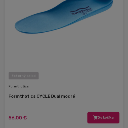
Externý sklad
Formthotics
Formthotics CYCLE Dual modré
56,00 €
Do košíka