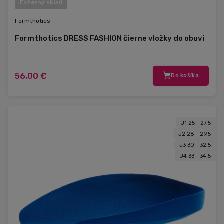
Externý sklad
Formthotics
Formthotics DRESS FASHION čierne vložky do obuvi
56,00 €
Do košíka
J1 25 - 27,5
J2 28 - 29,5
J3 30 - 32,5
J4 33 - 34,5