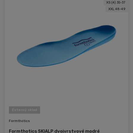
XS (4) 35-37
XXL 48-49
Externý sklad
Formthotics
Formthotics SKIALP dvojvrstvové modré