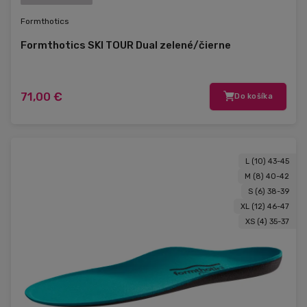
Formthotics
Formthotics SKI TOUR Dual zelené/čierne
71,00 €
Do košíka
L (10) 43-45
M (8) 40-42
S (6) 38-39
XL (12) 46-47
XS (4) 35-37