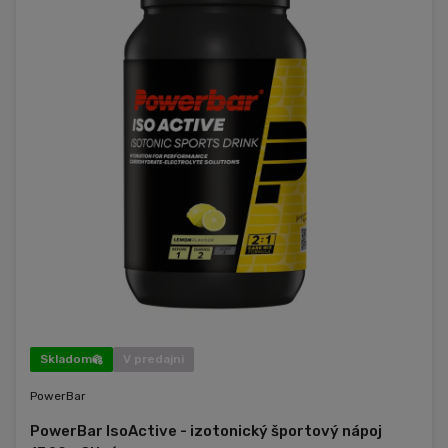
Skladom
V predajni
PowerBar
PowerBar IsoActive - izotonický športový nápoj