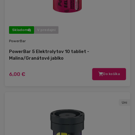
Skladom
V predajni
PowerBar
PowerBar 5 Elektrolytov 10 tabliet -
Malina/Granátové jablko
6,00 €
Do košíka
Uni