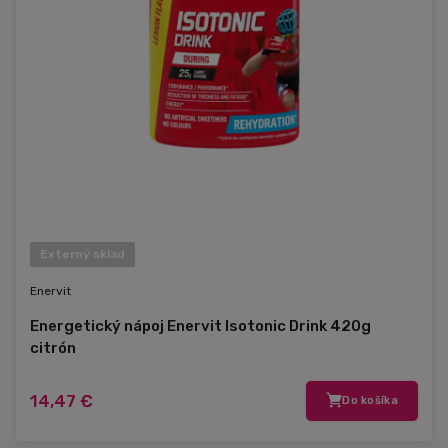
Externý sklad
Enervit
Energetický nápoj Enervit Isotonic Drink 420g
citrón
14,47 €
Do košíka