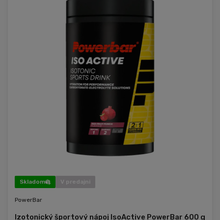
Skladom
V predajni
PowerBar
Izotonický športový nápoj IsoActive PowerBar 600 g