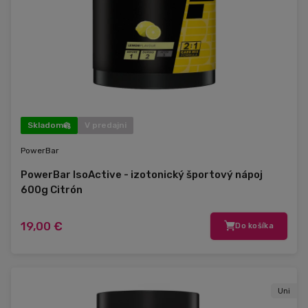
Skladom
V predajni
PowerBar
PowerBar IsoActive - izotonický športový nápoj
600g Citrón
19,00 €
Do košíka
Uni