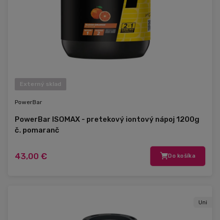
Externý sklad
PowerBar
PowerBar ISOMAX - pretekový iontový nápoj 1200g
č. pomaranč
43,00 €
Do košíka
Uni