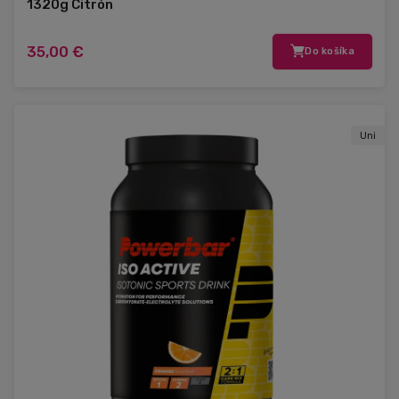
1320g Citrón
35,00 €
Do košíka
Uni