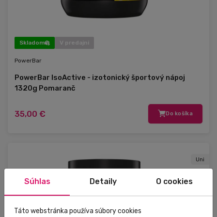
Skladom
V predajni
PowerBar
PowerBar IsoActive - izotonický športový nápoj
1320g Pomaranč
35,00 €
Do košíka
Uni
Súhlas
Detaily
O cookies
Táto webstránka používa súbory cookies