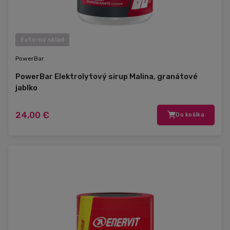
Externý sklad
PowerBar
PowerBar Elektrolytový sirup Malina, granátové
jablko
24,00 €
Do košíka