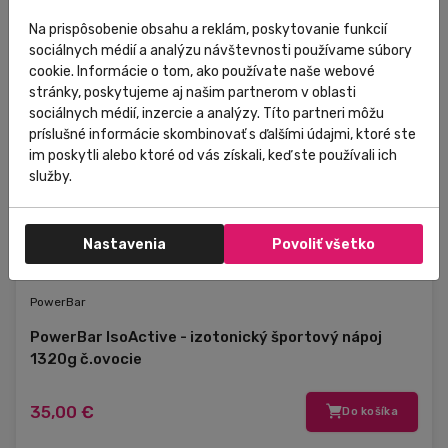
Na prispôsobenie obsahu a reklám, poskytovanie funkcií
sociálnych médií a analýzu návštevnosti používame súbory
cookie. Informácie o tom, ako používate naše webové
stránky, poskytujeme aj našim partnerom v oblasti
sociálnych médií, inzercie a analýzy. Títo partneri môžu
príslušné informácie skombinovať s ďalšími údajmi, ktoré ste
im poskytli alebo ktoré od vás získali, keď ste používali ich
služby.
Nastavenia
Povoliť všetko
Skladom
V predajni
PowerBar
PowerBar IsoActive - izotonický športový nápoj
1320g č.ovocie
35,00 €
Do košíka