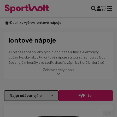
Doplnky výživy
Iontové nápoje
Iontové nápoje
Ak hľadáš spôsob, ako rýchlo doplniť tekutiny a elektrolyty
počas fyzickej aktivity, iontové nápoje sú tou správnou voľbou.
Obsahujú minerály ako sodík, draslík, vápnik a horčík, ktoré sú
kľúčové pre správne fungovanie svalov a nervového systému.
Zobraziť celý popis
Tieto nápoje udržiavajú optimálnu rovnováhu elektrolytov, čím
zabezpečujú lepšiu hydratáciu a výkon počas tréningu alebo
súťaže. Okrem toho pomáhajú urýchliť regeneráciu po
náročnom tréningu a znižujú riziko kŕčov spôsobených
dehydratáciou a stratou minerálov. S ich osviežujúcou chuťou
Filter
sú obľúbeným pomocníkom pre športovcov, ktorí chcú zlepšiť
svoj výkon a dosiahnuť lepšie výsledky.
Uni