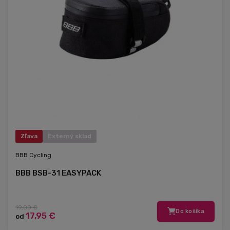
Zľava
Externý sklad
BBB Cycling
BBB BSB-31 EASYPACK
19,00 €
Do košíka
17,95 €
od