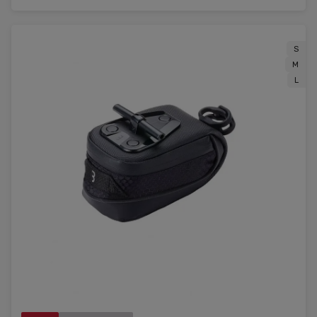
S
M
L