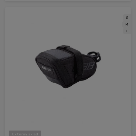
S
M
L
Externý sklad