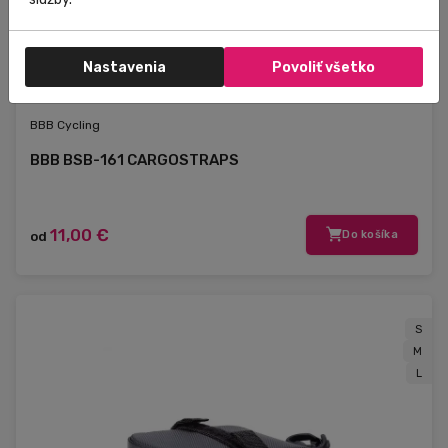
Nastavenia
Povoliť všetko
Externý sklad
BBB Cycling
BBB BSB-161 CARGOSTRAPS
11,00 €
od
Do košíka
S
M
L