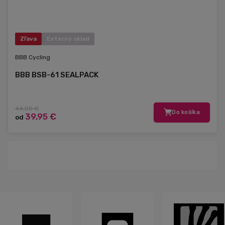
Zľava
Externý sklad
BBB Cycling
BBB BSB-61 SEALPACK
44,00 €
Do košíka
39,95 €
od