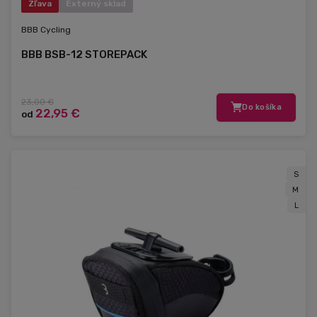
Zľava
Externý sklad
BBB Cycling
BBB BSB-12 STOREPACK
23,00 €
Do košíka
22,95 €
od
S
M
L