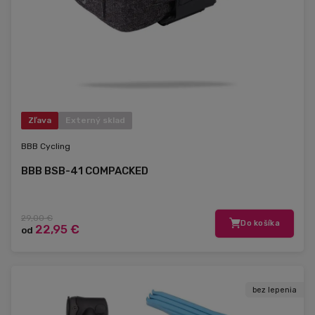
Zľava
Externý sklad
BBB Cycling
BBB BSB-41 COMPACKED
29,00 €
Do košíka
22,95 €
od
bez lepenia