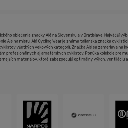
tického oblečenia značky Alé na Slovensku a v Bratislave. Najväčší výb
nie Alé na mieru. Alé Cycling Wear je známa talianska značka cyklistic
yklistov všetkých vekových kategórií. Značka Alé sa zameriava na in
m profesionálnych aj amatérskych cyklistov. Ponúka kolekcie pre mužov
rnejších materiálov, ktoré zabezpečujú optimálny výkon, ventiláciu 