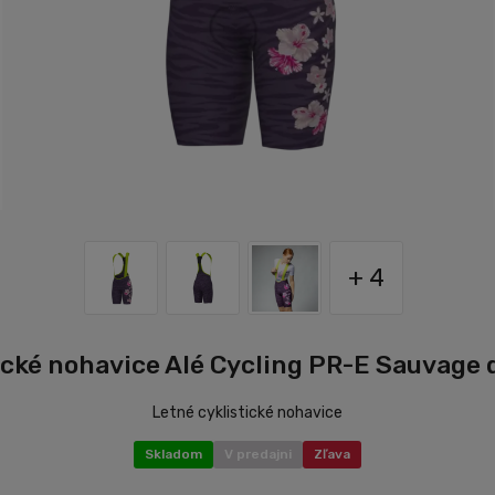
+ 4
ické nohavice Alé Cycling PR-E Sauvage 
Letné cyklistické nohavice
Skladom
V predajni
Zľava