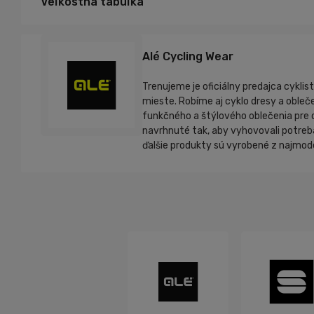
Veľkostná tabuľka
fialová
Farba:
Alé Cycling Wear
Trenujeme je oficiálny predajca cyklis
mieste. Robíme aj cyklo dresy a obleče
funkčného a štýlového oblečenia pre c
navrhnuté tak, aby vyhovovali potrebá
ďalšie produkty sú vyrobené z najmode