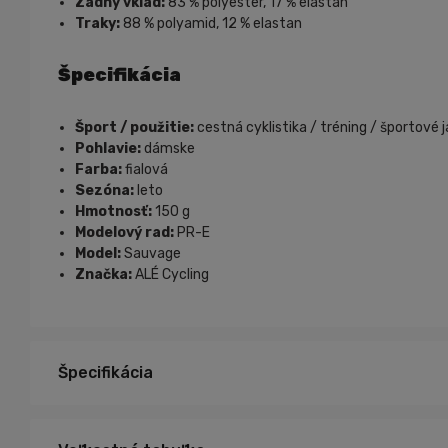
Zadný vklad:
83 % polyester, 17 % elastan
Traky:
88 % polyamid, 12 % elastan
Špecifikácia
Šport / použitie:
cestná cyklistika / tréning / športové 
Pohlavie:
dámske
Farba:
fialová
Sezóna:
leto
Hmotnosť:
150 g
Modelový rad:
PR-E
Model:
Sauvage
Značka:
ALÉ Cycling
Špecifikácia
S, M
Veľkosť: