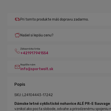
Pri tomto produkte máš dopravu zadarmo.
Našiel si lepšiu cenu?
Zákaznícka linka
+421917941554
Napíšte nám
info@sportwolt.sk
Popis
SKU: L24104443-17242
Dámske letné cyklistické nohavice ALÉ PR-E Sauvage
vznikol ako pocta slobode, odvahe a prirodzenému spojeniu m