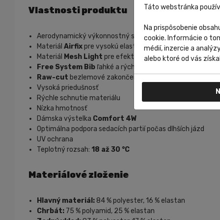
Táto webstránka použív
Vlastnosti produktu
Na prispôsobenie obsahu
Aerodynamický výkonnostný strih
cookie. Informácie o to
Materiál
Airfix
pre vysokú elasticitu a komfort
médií, inzercie a analýz
Materiál
Mesh Light
pre efektívnu ventiláciu
alebo ktoré od vás získal
Free System Bib
ľahké a rýchloschnúce traky
Raw-cut
bezlemové zakončenie nohavíc
Vysoká priedušnosť
N
Rýchle schnutie materiálu
Nízka hmotnosť
Dámska výstelka
Comfort 4W
Optimálna podpora sedacích partií počas dlhších jázd
UV ochrana
Teplotný rozsah:
18 až 30 °C
Materiálové zloženie
Hlavný materiál:
84 % polyester, 16 % elastan
Chrbát:
75 % polyamid, 25 % elastan