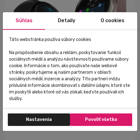
Súhlas
Detaily
O cookies
Táto webstránka používa súbory cookies
Na prispôsobenie obsahu a reklám, poskytovanie funkcií
sociálnych médií a analýzu návštevnosti používame súbory
cookie. Informácie o tom, ako používate naše webové
stránky, poskytujeme aj našim partnerom v oblasti
sociálnych médií, inzercie a analýzy. Títo partneri môžu
príslušné informácie skombinovať s ďalšími údajmi, ktoré ste
im poskytli alebo ktoré od vás získali, keď ste používali ich
služby.
VIETE NIELEN TO, AKO DLHO SPÍTE. ZISTÍTE AJ KVALITU
SVOJHO SPÁNKU A KOĽKO SPÁNKU EŠTE POTREBUJETE
PODĽA ÚDAJOV O TOM, ČO VYČERPÁVA A ČO DOBÍJA
ENERGIU VÁŠHO TELA.
Nastavenia
Povoliť všetko